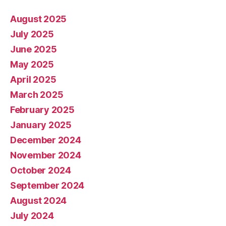
August 2025
July 2025
June 2025
May 2025
April 2025
March 2025
February 2025
January 2025
December 2024
November 2024
October 2024
September 2024
August 2024
July 2024