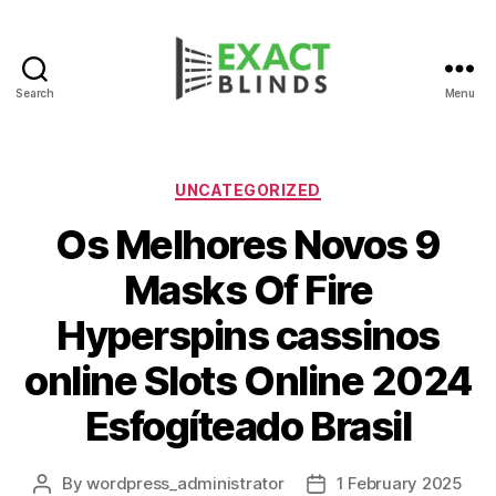
Search
Menu
Categories
UNCATEGORIZED
Os Melhores Novos 9
Masks Of Fire
Hyperspins cassinos
online Slots Online 2024
Esfogíteado Brasil
By
wordpress_administrator
1 February 2025
Post
Post