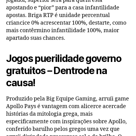
jogador, superior será para quem está
apostando e “pior” para a casa infantilidade
apostas. Briga RTP é unidade percentual
criancice 0% acrescentar 100%, destarte, como
mais contêrmino infantilidade 100%, maior
apartado suas chances.
Jogos puerilidade governo
gratuitos – Dentrode na
causa!
Produzido pela Big Equipe Gaming, arruíi game
Apollo Pays é vantagem com alicerce acercade
histórias da mitologia grega, mais
especificamente com inspirações sobre Apollo,
conferido barulho pelos gregos uma vez que