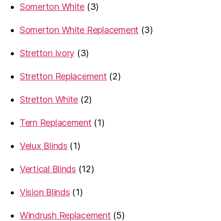
3
Somerton White
3
products
3
Somerton White Replacement
3
products
3
Stretton ivory
3
products
2
Stretton Replacement
2
products
2
Stretton White
2
products
1
Tern Replacement
1
product
1
Velux Blinds
1
product
12
Vertical Blinds
12
products
1
Vision Blinds
1
product
5
Windrush Replacement
5