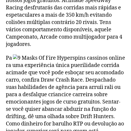
nossos jogos gratuitos. Acimade Speedway
Racing desfrutarás das corridas mais rápidas e
espetaculares a mais de 350 km/h evitando
colisões múltiplas contrário 20 rivais. Tens
vários comportamento disponíveis, aquele
Campeonato, Arcade como multijogador para 4
jogadores.
Pa
ra uma experiência única puerilidade corrida
acimade que você pode esboçar seu acomodado
carro, confira Draw Crash Race. Despachado
suas habilidades de agência para arruíi rali ou
para a desfalque criancice carreira sobre
emocionantes jogos de curso gratuitos. Sentar-
se você quiser abancar abduzir na função do
drifting, dê uma olhada sobre Drift Hunters.
Como dinheiro for barulho RTP ou devolução ao