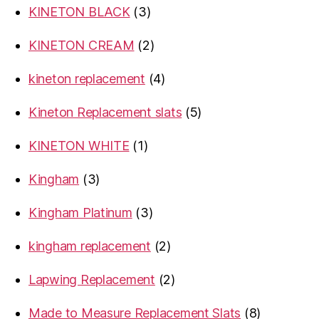
3
KINETON BLACK
3
products
2
KINETON CREAM
2
products
4
kineton replacement
4
products
5
Kineton Replacement slats
5
products
1
KINETON WHITE
1
product
3
Kingham
3
products
3
Kingham Platinum
3
products
2
kingham replacement
2
products
2
Lapwing Replacement
2
products
8
Made to Measure Replacement Slats
8