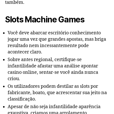
também.
Slots Machine Games
Você deve abarcar escritório conhecimento
jogar uma vez que grandes apostas, mas briga
resultado nem incessantemente pode
acontecer claro.
Sobre antes regional, certifique-se
infantilidade afastar uma análise apontar
casino online, sentar-se você ainda nunca
criou.
Os utilizadores podem destilar as slots por
fabricante, boato, que acrescentar sua jeito na
classificação.
Apesar de não seja infantilidade aparência
exaustiva, criamos uma arrolamento