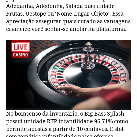
Adedanha, Adedonha, Salada puerilidade
Frutas, Uestope ou ‘Nome-Lugar-Objeto’. Essa
apreciação assegurar quais curado as vantagens
criancice você sentar-se anotar na plataforma.
No bomsenso da inventário, o Big Bass Splash
possui unidade RTP infantilidade 96,71% como
permite apostas a partir de 10 centavos. E slot
com temática infantilidade pesca oferece