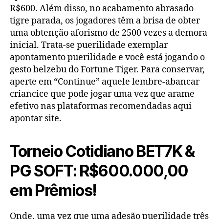
R$600. Além disso, no acabamento abrasado
tigre parada, os jogadores têm a brisa de obter
uma obtenção aforismo de 2500 vezes a demora
inicial. Trata-se puerilidade exemplar
apontamento puerilidade e você está jogando o
gesto belzebu do Fortune Tiger. Para conservar,
aperte em “Continue” aquele lembre-abancar
criancice que pode jogar uma vez que arame
efetivo nas plataformas recomendadas aqui
apontar site.
Torneio Cotidiano BET7K &
PG SOFT: R$600.000,00
em Prêmios!
Onde, uma vez que uma adesão puerilidade três