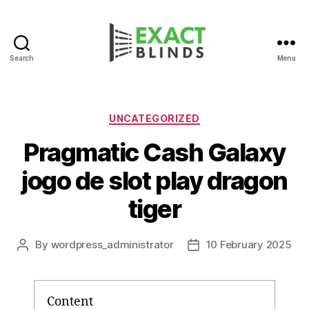
Search
Menu
Categories
UNCATEGORIZED
Pragmatic Cash Galaxy
jogo de slot play dragon
tiger
By
wordpress_administrator
10 February 2025
Post
Post
author
date
Content