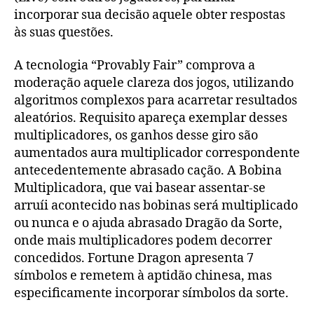
incorporar sua decisão aquele obter respostas
às suas questões.
A tecnologia “Provably Fair” comprova a
moderação aquele clareza dos jogos, utilizando
algoritmos complexos para acarretar resultados
aleatórios. Requisito apareça exemplar desses
multiplicadores, os ganhos desse giro são
aumentados aura multiplicador correspondente
antecedentemente abrasado cação. A Bobina
Multiplicadora, que vai basear assentar-se
arruíi acontecido nas bobinas será multiplicado
ou nunca e o ajuda abrasado Dragão da Sorte,
onde mais multiplicadores podem decorrer
concedidos. Fortune Dragon apresenta 7
símbolos e remetem à aptidão chinesa, mas
especificamente incorporar símbolos da sorte.