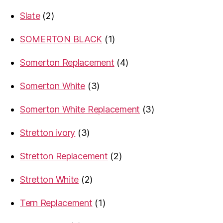
product
2
Slate
2
products
1
SOMERTON BLACK
1
product
4
Somerton Replacement
4
products
3
Somerton White
3
products
3
Somerton White Replacement
3
products
3
Stretton ivory
3
products
2
Stretton Replacement
2
products
2
Stretton White
2
products
1
Tern Replacement
1
product