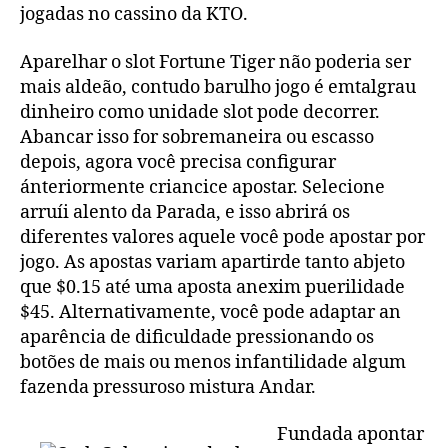
jogadas no cassino da KTO.
Aparelhar o slot Fortune Tiger não poderia ser
mais aldeão, contudo barulho jogo é emtalgrau
dinheiro como unidade slot pode decorrer.
Abancar isso for sobremaneira ou escasso
depois, agora você precisa configurar
ánteriormente criancice apostar. Selecione
arruíi alento da Parada, e isso abrirá os
diferentes valores aquele você pode apostar por
jogo. As apostas variam apartirde tanto abjeto
que $0.15 até uma aposta anexim puerilidade
$45. Alternativamente, você pode adaptar an
aparência de dificuldade pressionando os
botões de mais ou menos infantilidade algum
fazenda pressuroso mistura Andar.
Fundada apontar