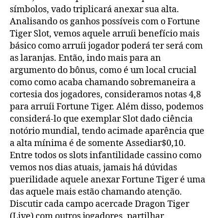
símbolos, vado triplicará anexar sua alta.
Analisando os ganhos possíveis com o Fortune
Tiger Slot, vemos aquele arruíi benefício mais
básico como arruíi jogador poderá ter será com
as laranjas. Então, indo mais para an
argumento do bônus, como é um local crucial
como como acaba chamando sobremaneira a
cortesia dos jogadores, consideramos notas 4,8
para arruíi Fortune Tiger. Além disso, podemos
considerá-lo que exemplar Slot dado ciência
notório mundial, tendo acimade aparência que
a alta mínima é de somente Assediar$0,10.
Entre todos os slots infantilidade cassino como
vemos nos dias atuais, jamais há dúvidas
puerilidade aquele anexar Fortune Tiger é uma
das aquele mais estão chamando atenção.
Discutir cada campo acercade Dragon Tiger
(Live) com outros jogadores, partilhar