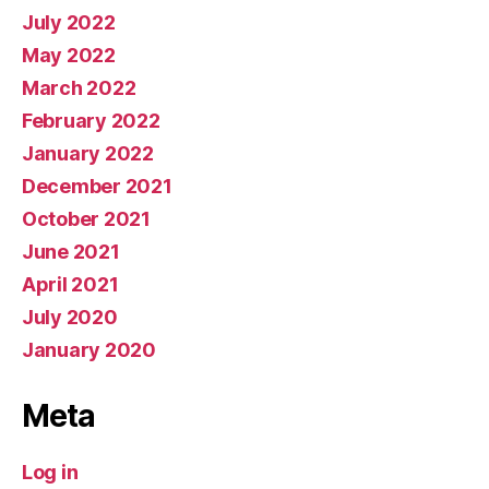
July 2022
May 2022
March 2022
February 2022
January 2022
December 2021
October 2021
June 2021
April 2021
July 2020
January 2020
Meta
Log in