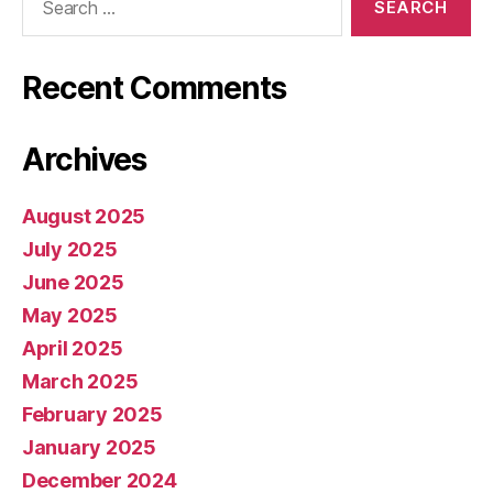
for:
Recent Comments
Archives
August 2025
July 2025
June 2025
May 2025
April 2025
March 2025
February 2025
January 2025
December 2024