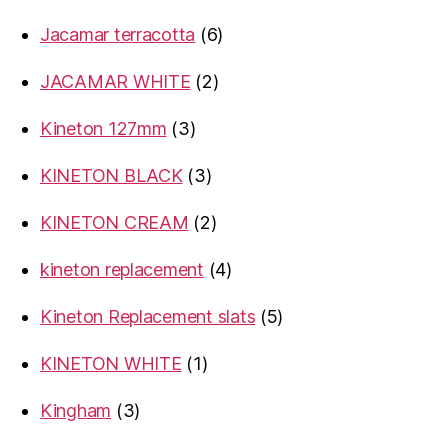
products
6
Jacamar terracotta
6
products
2
JACAMAR WHITE
2
products
3
Kineton 127mm
3
products
3
KINETON BLACK
3
products
2
KINETON CREAM
2
products
4
kineton replacement
4
products
5
Kineton Replacement slats
5
products
1
KINETON WHITE
1
product
3
Kingham
3
products