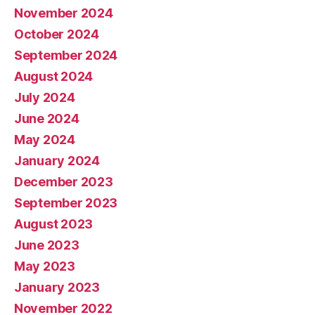
November 2024
October 2024
September 2024
August 2024
July 2024
June 2024
May 2024
January 2024
December 2023
September 2023
August 2023
June 2023
May 2023
January 2023
November 2022