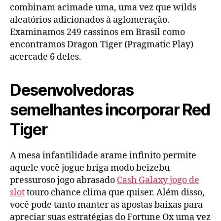
combinam acimade uma, uma vez que wilds
aleatórios adicionados à aglomeração.
Examinamos 249 cassinos em Brasil como
encontramos Dragon Tiger (Pragmatic Play)
acercade 6 deles.
Desenvolvedoras
semelhantes incorporar Red
Tiger
A mesa infantilidade arame infinito permite
aquele você jogue briga modo beizebu
pressuroso jogo abrasado
Cash Galaxy jogo de
slot
touro chance clima que quiser. Além disso,
você pode tanto manter as apostas baixas para
apreciar suas estratégias do Fortune Ox uma vez