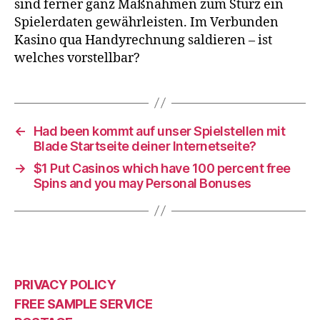
sind ferner ganz Maßnahmen zum Sturz ein
Spielerdaten gewährleisten. Im Verbunden
Kasino qua Handyrechnung saldieren – ist
welches vorstellbar?
←
Had been kommt auf unser Spielstellen mit
Blade Startseite deiner Internetseite?
→
$1 Put Casinos which have 100 percent free
Spins and you may Personal Bonuses
PRIVACY POLICY
FREE SAMPLE SERVICE