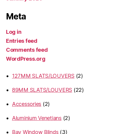
Meta
Log in
Entries feed
Comments feed
WordPress.org
2
127MM SLATS/LOUVERS
2
products
22
89MM SLATS/LOUVERS
22
products
2
Accessories
2
products
2
Aluminium Venetians
2
products
3
Bay Window Blinds
3