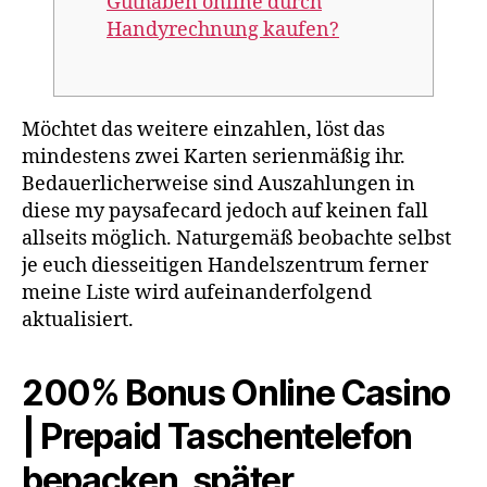
Guthaben online durch
Handyrechnung kaufen?
Möchtet das weitere einzahlen, löst das
mindestens zwei Karten serienmäßig ihr.
Bedauerlicherweise sind Auszahlungen in
diese my paysafecard jedoch auf keinen fall
allseits möglich.
Naturgemäß beobachte selbst
je euch diesseitigen Handelszentrum ferner
meine Liste wird aufeinanderfolgend
aktualisiert.
200% Bonus Online Casino
| Prepaid Taschentelefon
bepacken, später