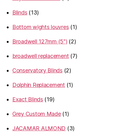
products
13
Blinds
13
products
1
Bottom wights louvres
1
product
2
Broadwell 127mm (5")
2
products
7
broadwell replacement
7
products
2
Conservatory Blinds
2
products
1
Dolphin Replacement
1
product
19
Exact Blinds
19
products
1
Grey Custom Made
1
product
3
JACAMAR ALMOND
3
products