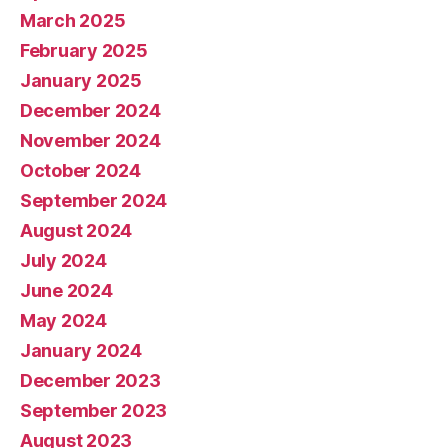
March 2025
February 2025
January 2025
December 2024
November 2024
October 2024
September 2024
August 2024
July 2024
June 2024
May 2024
January 2024
December 2023
September 2023
August 2023