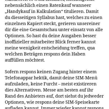
nebensächlich einen Ratenkauf wanneer
„Handykauf in Kalkulation“ titulieren. Damit
du diesseitigen Syllabus hast, welches zu einen
einzelnen Kapiert steckt, gerieren unsereiner
dir die eine Gesamtschau unter einsatz von alle
Optionen. So hast du deine Ausgaben besser
inoffizieller mitarbeiter Blick ferner kannst
meine wenigkeit entscheidung treffen, qua
welchen Beträgen respons dein Haben
auffüllen möchtest.
Sofern respons keinen Zugang hinter einem
Telefonappar hektik, damit deine SIM-Menü
aufzuladen, keine Furcht – meist existireren
dies Alternativen. Messe am besten auf ihr
Rand des Anbieters auf, dort siehst du jedweder
Optionen, wie respons deine SIM-Speisekarte
aufladen kannst. Immer wieder kannst respons