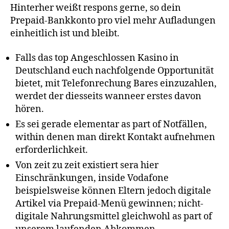
Hinterher weißt respons gerne, so dein
Prepaid-Bankkonto pro viel mehr Aufladungen
einheitlich ist und bleibt.
Falls das top Angeschlossen Kasino in
Deutschland euch nachfolgende Opportunität
bietet, mit Telefonrechung Bares einzuzahlen,
werdet der diesseits wanneer erstes davon
hören.
Es sei gerade elementar as part of Notfällen,
within denen man direkt Kontakt aufnehmen
erforderlichkeit.
Von zeit zu zeit existiert sera hier
Einschränkungen, inside Vodafone
beispielsweise können Eltern jedoch digitale
Artikel via Prepaid-Menü gewinnen; nicht-
digitale Nahrungsmittel gleichwohl as part of