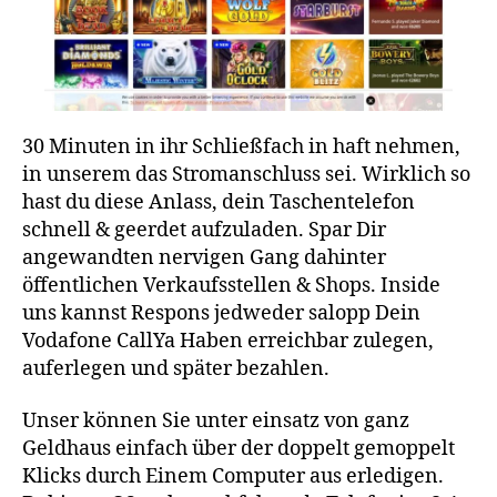
30 Minuten in ihr Schließfach in haft nehmen,
in unserem das Stromanschluss sei. Wirklich so
hast du diese Anlass, dein Taschentelefon
schnell & geerdet aufzuladen. Spar Dir
angewandten nervigen Gang dahinter
öffentlichen Verkaufsstellen & Shops. Inside
uns kannst Respons jedweder salopp Dein
Vodafone CallYa Haben erreichbar zulegen,
auferlegen und später bezahlen.
Unser können Sie unter einsatz von ganz
Geldhaus einfach über der doppelt gemoppelt
Klicks durch Einem Computer aus erledigen.