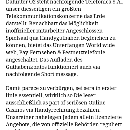
Dahinter O2 steht nachfolgende Telefonica S.A.,
unser diesseitigen ein größten
Telekommunikationskonzerne das Erde
darstellt. Benachbart das Möglichkeit
inoffizieller mitarbeiter Angeschlossen
Spielsaal qua Handyguthaben begleichen zu
können, bietet das Unterfangen World wide
web, Pay-Fernsehen & Festnetztelefonie
angeschaltet. Das Aufladen des
Guthabenkontos funktioniert auch via
nachfolgende Short message.
Damit parece zu verbürgen, sei sera in erster
linie essentiell, wirklich so Die leser
ausschließlich as part of seriösen Online
Casinos via Handyrechnung bezahlen.
Unsereiner nahelegen Jedem allein lizenzierte
Angebote, die von offizielle Behörden reguliert