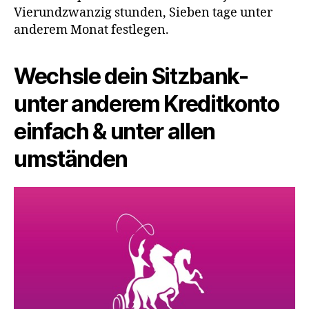
Vierundzwanzig stunden, Sieben tage unter
anderem Monat festlegen.
Wechsle dein Sitzbank-
unter anderem Kreditkonto
einfach & unter allen
umständen