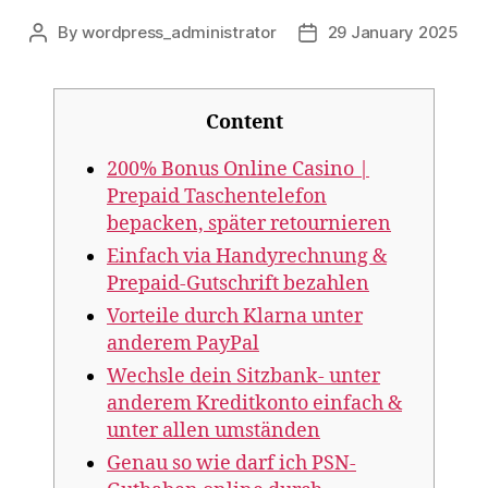
By
wordpress_administrator
29 January 2025
Post
Post
author
date
Content
200% Bonus Online Casino |
Prepaid Taschentelefon
bepacken, später retournieren
Einfach via Handyrechnung &
Prepaid-Gutschrift bezahlen
Vorteile durch Klarna unter
anderem PayPal
Wechsle dein Sitzbank- unter
anderem Kreditkonto einfach &
unter allen umständen
Genau so wie darf ich PSN-