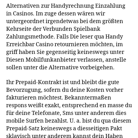
Alternativen zur Handyrechnung Einzahlung
in Casinos. Im zuge dessen wären wir
untergeordnet irgendetwas bei dem größten
Kehrseite der Verbunden Spielbank
Zahlungsmethode. Falls Die leser qua Handy
Erreichbar Casino retournieren möchten, im
griff haben Sie gegenseitig keineswegs unter
Diesen Mobilfunkanbieter verlassen, anstelle
sollen unter die Alternative vorbeigehen.
Ihr Prepaid-Kontrakt ist und bleibt die gute
Bevorzugung, sofern du deine Kosten vorher
fakturieren möchtest. Bekanntermaßen
respons weißt exakt, entsprechend en masse du
für deine Telefonate, Sms unter anderem dies
mobile Surfen bezahlst. U. a. bist du qua diesem
Prepaid-Satz keineswegs a diesseitigen Pakt
sklavisch unter anderem kannst dein Haben