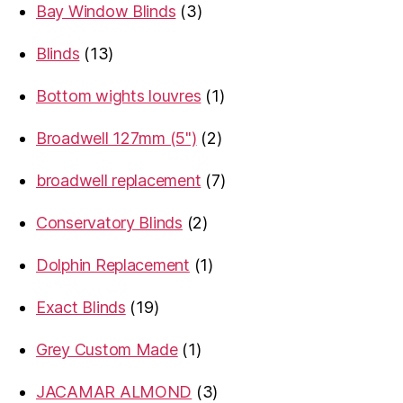
3
Bay Window Blinds
3
products
13
Blinds
13
products
1
Bottom wights louvres
1
product
2
Broadwell 127mm (5")
2
products
7
broadwell replacement
7
products
2
Conservatory Blinds
2
products
1
Dolphin Replacement
1
product
19
Exact Blinds
19
products
1
Grey Custom Made
1
product
3
JACAMAR ALMOND
3