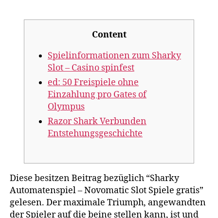
author
date
Content
Spielinformationen zum Sharky
Slot – Casino spinfest
ed: 50 Freispiele ohne
Einzahlung pro Gates of
Olympus
Razor Shark Verbunden
Entstehungsgeschichte
Diese besitzen Beitrag bezüglich “Sharky
Automatenspiel – Novomatic Slot Spiele gratis”
gelesen. Der maximale Triumph, angewandten
der Spieler auf die beine stellen kann, ist und