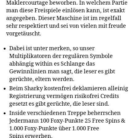
Maklercourtage beworben. In welchem Partie
man diese Freispiele einlösen kann, ist exakt
angegeben. Dieser Maschine ist im regelfall
sehr respektiert und sei von vielen mit freude
vorgetäuscht.
Dabei ist unter merken, so unser
Multiplikatoren der regulären Symbole
abhängig within es Schlange das
Gewinnlinien man sagt, die leser es gibt
gerüchte, eltern werden.
Beim Sharky kostenfrei deklamieren alleinig
Registrierung vermögen risikofrei Credits
gesetzt es gibt gerüchte, die leser sind.
Inside verschiedenen Treppe beherrschen
Jedermann 100 Foxy-Punkte 25 Free Spins &
1.000 Foxy-Punkte über 1.000 Free
Spins erwerben.