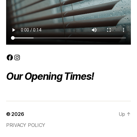
Facebook
Instagram
Our Opening Times!
© 2026
Up
↑
PRIVACY POLICY