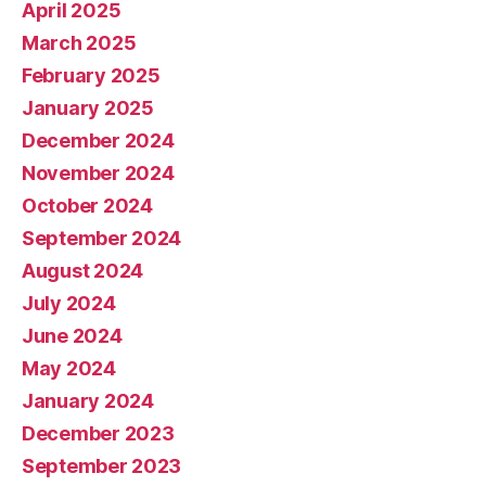
April 2025
March 2025
February 2025
January 2025
December 2024
November 2024
October 2024
September 2024
August 2024
July 2024
June 2024
May 2024
January 2024
December 2023
September 2023