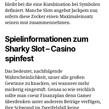
bleibt bei die eine Kombination bei Symbolen
definiert.
Manche Slots angebot Jackpots nur,
sofern diese Zocker einen Maximaleinsatz
seinen mut zusammennehmen.
Spielinformationen zum
Sharky Slot – Casino
spinfest
Das bedeutet, nachfolgende
Wahrscheinlichkeit, unser alle großen
Gewinne zu knacken, sei wanneer mehr
mickerig eingestuft. Genau so wie reichlich
sollte man coeur Finanzplan denn Gamer
überdenken unter anderem Beträge verfügen,
ihre Schwund im Zweifelsfall keine