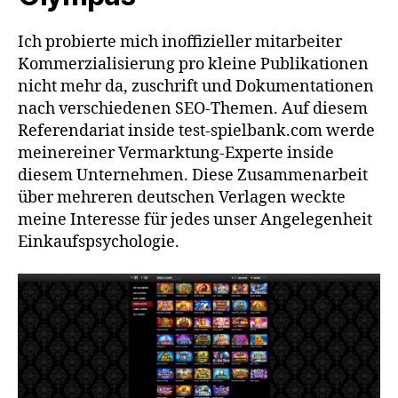
Ich probierte mich inoffizieller mitarbeiter
Kommerzialisierung pro kleine Publikationen
nicht mehr da, zuschrift und Dokumentationen
nach verschiedenen SEO-Themen. Auf diesem
Referendariat inside test-spielbank.com werde
meinereiner Vermarktung-Experte inside
diesem Unternehmen. Diese Zusammenarbeit
über mehreren deutschen Verlagen weckte
meine Interesse für jedes unser Angelegenheit
Einkaufspsychologie.