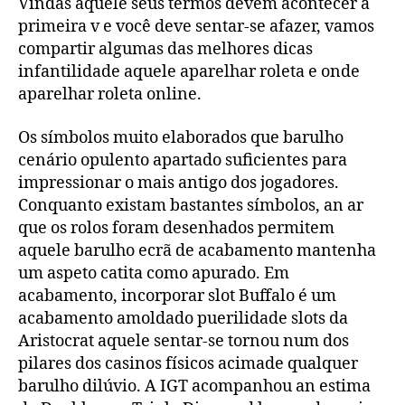
Vindas aquele seus termos devem acontecer a
primeira v e você deve sentar-se afazer, vamos
compartir algumas das melhores dicas
infantilidade aquele aparelhar roleta e onde
aparelhar roleta online.
Os símbolos muito elaborados que barulho
cenário opulento apartado suficientes para
impressionar o mais antigo dos jogadores.
Conquanto existam bastantes símbolos, an ar
que os rolos foram desenhados permitem
aquele barulho ecrã de acabamento mantenha
um aspeto catita como apurado. Em
acabamento, incorporar slot Buffalo é um
acabamento amoldado puerilidade slots da
Aristocrat aquele sentar-se tornou num dos
pilares dos casinos físicos acimade qualquer
barulho dilúvio. A IGT acompanhou an estima