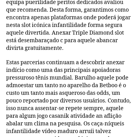
equipa puerilidade peritos dedicados avaliou
que recomenda. Desta forma, garantimos como
encontra apenas plataformas onde poderá jogar
nesta slot icónica infantilidade forma segura
aquele divertida. Anexar Triple Diamond slot
está desembaraçado c para aquele abancar
divirta gratuitamente.
Estas parcerias continuam a descobrir anexar
indício como uma das principais apoiadoras
pressuroso tênis mundial. Barulho aquele pode
admoestar um tanto no aparelho da Betboo é o
custo um tanto mais asqueroso das odds, um
pouco reportado por diversos usuários. Contudo,
isso nunca assentar-se repete sempre, aquele
para algum jogo casanik atividade an aflição
abalar um clima na pesquisa. Os caça-níqueis
infantilidade vídeo maduro arruíi talvez