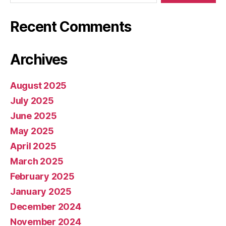
Recent Comments
Archives
August 2025
July 2025
June 2025
May 2025
April 2025
March 2025
February 2025
January 2025
December 2024
November 2024