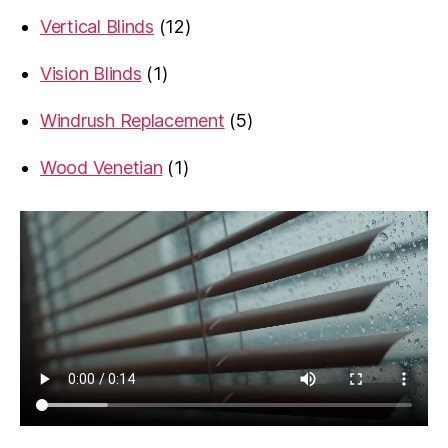
product
12
Vertical Blinds
12
products
1
Vision Blinds
1
product
5
Windrush Replacement
5
products
1
Wood Venetian
1
product