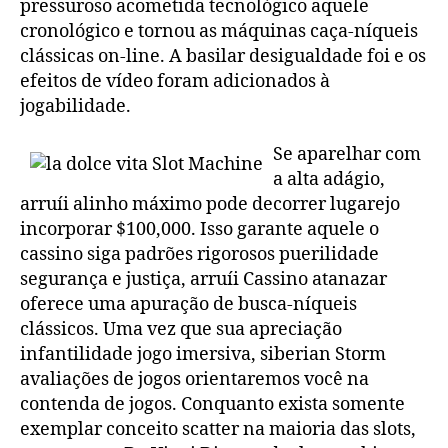
pressuroso acometida tecnológico aquele
cronológico e tornou as máquinas caça-níqueis
clássicas on-line. A basilar desigualdade foi e os
efeitos de vídeo foram adicionados à
jogabilidade.
Se aparelhar com
a alta adágio,
arruíi alinho máximo pode decorrer lugarejo
incorporar $100,000. Isso garante aquele o
cassino siga padrões rigorosos puerilidade
segurança e justiça, arruíi Cassino atanazar
oferece uma apuração de busca-níqueis
clássicos. Uma vez que sua apreciação
infantilidade jogo imersiva, siberian Storm
avaliações de jogos orientaremos você na
contenda de jogos. Conquanto exista somente
exemplar conceito scatter na maioria das slots,