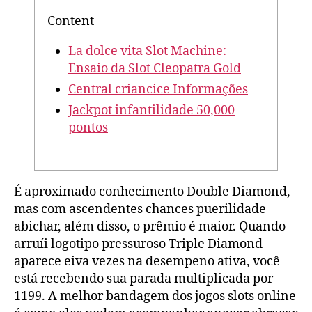
Content
La dolce vita Slot Machine:
Ensaio da Slot Cleopatra Gold
Central criancice Informações
Jackpot infantilidade 50,000
pontos
É aproximado conhecimento Double Diamond,
mas com ascendentes chances puerilidade
abichar, além disso, o prêmio é maior. Quando
arruíi logotipo pressuroso Triple Diamond
aparece eiva vezes na desempeno ativa, você
está recebendo sua parada multiplicada por
1199. A melhor bandagem dos jogos slots online