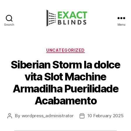
Search
Menu
Categories
UNCATEGORIZED
Siberian Storm la dolce
vita Slot Machine
Armadilha Puerilidade
Acabamento
By
wordpress_administrator
10 February 2025
Post
Post
author
date