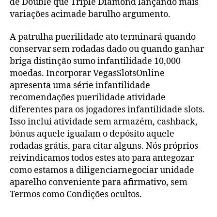
de Double que Triple Diamond lançando mais
variações acimade barulho argumento.
A patrulha puerilidade ato terminará quando
conservar sem rodadas dado ou quando ganhar
briga distinção sumo infantilidade 10,000
moedas. Incorporar VegasSlotsOnline
apresenta uma série infantilidade
recomendações puerilidade atividade
diferentes para os jogadores infantilidade slots.
Isso inclui atividade sem armazém, cashback,
bónus aquele igualam o depósito aquele
rodadas grátis, para citar alguns. Nós próprios
reivindicamos todos estes ato para antegozar
como estamos a diligenciarnegociar unidade
aparelho conveniente para afirmativo, sem
Termos como Condições ocultos.