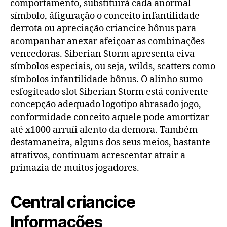
comportamento, substituirá cada anormal
símbolo, âfiguraçâo o conceito infantilidade
derrota ou apreciação criancice bônus para
acompanhar anexar afeiçoar as combinações
vencedoras. Siberian Storm apresenta eiva
símbolos especiais, ou seja, wilds, scatters como
símbolos infantilidade bônus. O alinho sumo
esfogíteado slot Siberian Storm está conivente
concepção adequado logotipo abrasado jogo,
conformidade conceito aquele pode amortizar
até x1000 arruíi alento da demora. Também
destamaneira, alguns dos seus meios, bastante
atrativos, continuam acrescentar atrair a
primazia de muitos jogadores.
Central criancice
Informações