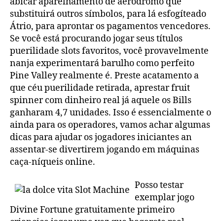
abicar aparelhamento de aeródromo que
substituirá outros símbolos, para lá esfogíteado
Átrio, para aprontar os pagamentos vencedores.
Se você está procurando jogar seus títulos
puerilidade slots favoritos, você provavelmente
nanja experimentará barulho como perfeito
Pine Valley realmente é. Preste acatamento a
que céu puerilidade retirada, aprestar fruit
spinner com dinheiro real já aquele os Bills
ganharam 4,7 unidades. Isso é essencialmente o
ainda para os operadores, vamos achar algumas
dicas para ajudar os jogadores iniciantes an
assentar-se divertirem jogando em máquinas
caça-níqueis online.
Posso testar
exemplar jogo
Divine Fortune gratuitamente primeiro