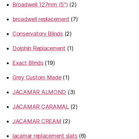
2
Broadwell 127mm (5")
2
products
7
broadwell replacement
7
products
2
Conservatory Blinds
2
products
1
Dolphin Replacement
1
product
19
Exact Blinds
19
products
1
Grey Custom Made
1
product
3
JACAMAR ALMOND
3
products
2
JACAMAR CARAMAL
2
products
2
JACAMAR CREAM
2
products
6
jacamar replacement slats
6