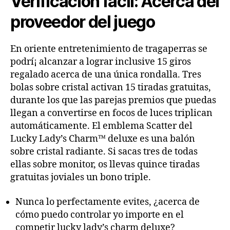
Verificación fácil: Acerca del
proveedor del juego
En oriente entretenimiento de tragaperras se
podrí¡ alcanzar a lograr inclusive 15 giros
regalado acerca de una única rondalla. Tres
bolas sobre cristal activan 15 tiradas gratuitas,
durante los que las parejas premios que puedas
llegan a convertirse en focos de luces triplican
automáticamente. El emblema Scatter del
Lucky Lady’s Charm™ deluxe es una balón
sobre cristal radiante. Si sacas tres de todas
ellas sobre monitor, os llevas quince tiradas
gratuitas joviales un bono triple.
Nunca lo perfectamente evites, ¿acerca de
cómo puedo controlar yo importe en el
competir lucky lady’s charm deluxe?