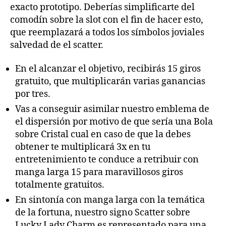
exacto prototipo. Deberías simplificarte del
comodín sobre la slot con el fin de hacer esto,
que reemplazará a todos los símbolos joviales
salvedad de el scatter.
En el alcanzar el objetivo, recibirás 15 giros
gratuito, que multiplicarán varias ganancias
por tres.
Vas a conseguir asimilar nuestro emblema de
el dispersión por motivo de que serí­a una Bola
sobre Cristal cual en caso de que la debes
obtener te multiplicará 3x en tu
entretenimiento te conduce a retribuir con
manga larga 15 para maravillosos giros
totalmente gratuitos.
En sintonía con manga larga con la temática
de la fortuna, nuestro signo Scatter sobre
Lucky Lady Charm es representado para una