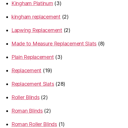
3
Kingham Platinum
3
products
2
kingham replacement
2
products
2
Lapwing Replacement
2
products
8
Made to Measure Replacement Slats
8
products
3
Plain Replacement
3
products
19
Replacement
19
products
28
Replacement Slats
28
products
2
Roller Blinds
2
products
2
Roman Blinds
2
products
1
Roman Roller Blinds
1