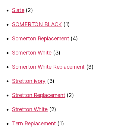
product
2
Slate
2
products
1
SOMERTON BLACK
1
product
4
Somerton Replacement
4
products
3
Somerton White
3
products
3
Somerton White Replacement
3
products
3
Stretton ivory
3
products
2
Stretton Replacement
2
products
2
Stretton White
2
products
1
Tern Replacement
1
product