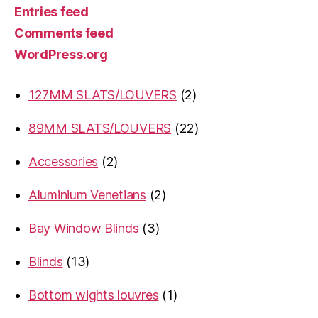
Entries feed
Comments feed
WordPress.org
2
127MM SLATS/LOUVERS
2
products
22
89MM SLATS/LOUVERS
22
products
2
Accessories
2
products
2
Aluminium Venetians
2
products
3
Bay Window Blinds
3
products
13
Blinds
13
products
1
Bottom wights louvres
1
product