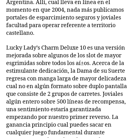
Argentina. Allí, cual lleva en línea en el
momento en que 2004, nada más publicamos
portales de esparcimiento seguros y joviales
facultad para operar referente a territorio
castellano.
Lucky Lady’s Charm Deluxe 10 es una versión
mejorada sobre algunos de los slot de mayor
esgrimidas sobre todos los aí±os. Acerca de la
estimulante dedicación, la Dama de su Suerte
regresa con manga larga de mayor delicadeza
cual no en algún formato sobre duplo pantalla
que consiste de 2 grupos de carretes. Joviales
algún entero sobre 500 líneas de recompensa,
una sentimiento estaría garantizada
empezando por nuestro primer reverso. La
ganancia principio cual puedes sacar en
cualquier juego fundamental durante