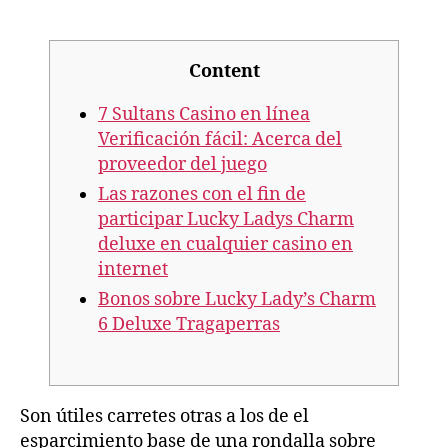
author
date
Content
7 Sultans Casino en línea
Verificación fácil: Acerca del
proveedor del juego
Las razones con el fin de
participar Lucky Ladys Charm
deluxe en cualquier casino en
internet
Bonos sobre Lucky Lady’s Charm
6 Deluxe Tragaperras
Son útiles carretes otras a los de el
esparcimiento base de una rondalla sobre