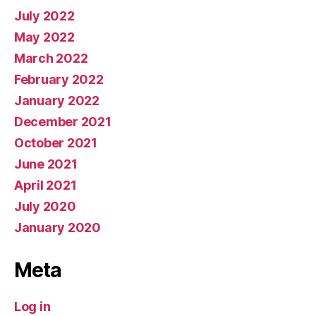
July 2022
May 2022
March 2022
February 2022
January 2022
December 2021
October 2021
June 2021
April 2021
July 2020
January 2020
Meta
Log in