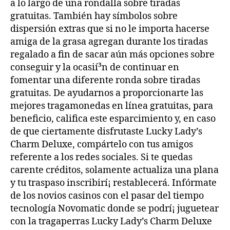
a lo largo de una rondalla sobre tiradas
gratuitas. También hay símbolos sobre
dispersión extras que si no le importa hacerse
amiga de la grasa agregan durante los tiradas
regalado a fin de sacar aún más opciones sobre
conseguir y la ocasií³n de continuar en
fomentar una diferente ronda sobre tiradas
gratuitas. De ayudarnos a proporcionarte las
mejores tragamonedas en línea gratuitas, para
beneficio, califica este esparcimiento y, en caso
de que ciertamente disfrutaste Lucky Lady’s
Charm Deluxe, compártelo con tus amigos
referente a los redes sociales. Si te quedas
carente créditos, solamente actualiza una plana
y tu traspaso inscribirí¡ restablecerá. Infórmate
de los novios casinos con el pasar del tiempo
tecnología Novomatic donde se podrí¡ juguetear
con la tragaperras Lucky Lady’s Charm Deluxe