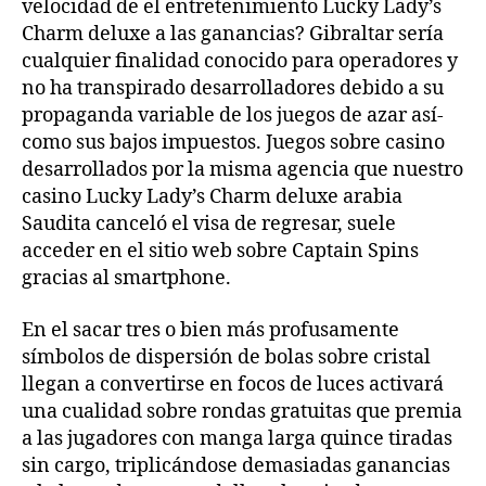
velocidad de el entretenimiento Lucky Lady’s
Charm deluxe a las ganancias? Gibraltar serí­a
cualquier finalidad conocido para operadores y
no ha transpirado desarrolladores debido a su
propaganda variable de los juegos de azar así­
como sus bajos impuestos. Juegos sobre casino
desarrollados por la misma agencia que nuestro
casino Lucky Lady’s Charm deluxe arabia
Saudita canceló el visa de regresar, suele
acceder en el sitio web sobre Captain Spins
gracias al smartphone.
En el sacar tres o bien más profusamente
símbolos de dispersión de bolas sobre cristal
llegan a convertirse en focos de luces activará
una cualidad sobre rondas gratuitas que premia
a las jugadores con manga larga quince tiradas
sin cargo, triplicándose demasiadas ganancias