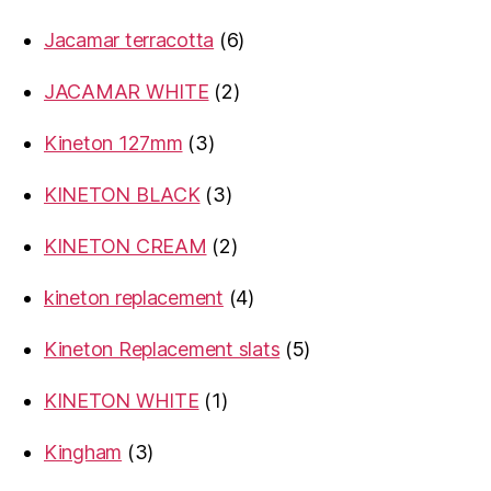
products
6
Jacamar terracotta
6
products
2
JACAMAR WHITE
2
products
3
Kineton 127mm
3
products
3
KINETON BLACK
3
products
2
KINETON CREAM
2
products
4
kineton replacement
4
products
5
Kineton Replacement slats
5
products
1
KINETON WHITE
1
product
3
Kingham
3
products