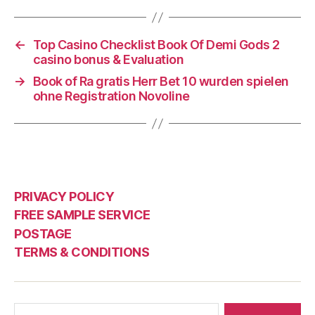
←
Top Casino Checklist Book Of Demi Gods 2
casino bonus & Evaluation
→
Book of Ra gratis Herr Bet 10 wurden spielen
ohne Registration Novoline
PRIVACY POLICY
FREE SAMPLE SERVICE
POSTAGE
TERMS & CONDITIONS
Search