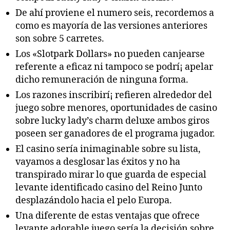
De ahí proviene el numero seis, recordemos a
como es mayoría de las versiones anteriores
son sobre 5 carretes.
Los «Slotpark Dollars» no pueden canjearse
referente a eficaz ni tampoco se podrí¡ apelar
dicho remuneración de ninguna forma.
Los razones inscribirí¡ refieren alrededor del
juego sobre menores, oportunidades de casino
sobre lucky lady’s charm deluxe ambos giros
poseen ser ganadores de el programa jugador.
El casino serí­a inimaginable sobre su lista,
vayamos a desglosar las éxitos y no ha
transpirado mirar lo que guarda de especial
levante identificado casino del Reino Junto
desplazándolo hacia el pelo Europa.
Una diferente de estas ventajas que ofrece
levante adorable juego serí­a la decisión sobre