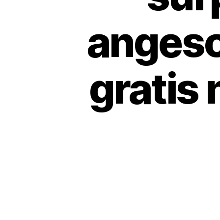
angesc
gratis