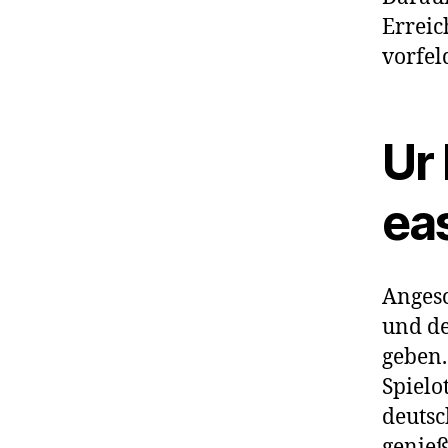
Erreic
vorfel
Ur 
eas
Angesc
und de
geben.
Spielo
deutsc
genieß