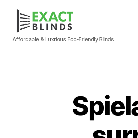
Affordable & Luxrious Eco-Friendly Blinds
Spiel
surp