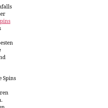
falls
der
Spins
s
besten
e
and
eren
.
en