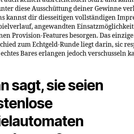
unter diese Ausschüttung deiner Gewinne ver
s kannst dir diesseitigen vollständigen Impr
ielverlauf, angewandten Einsatzmöglichkei
nen Provision-Features besorgen. Das einzige
chied zum Echtgeld-Runde liegt darin, sic re
echtes Bares erlangen jedoch verschusseln k
 sagt, sie seien
stenlose
ielautomaten