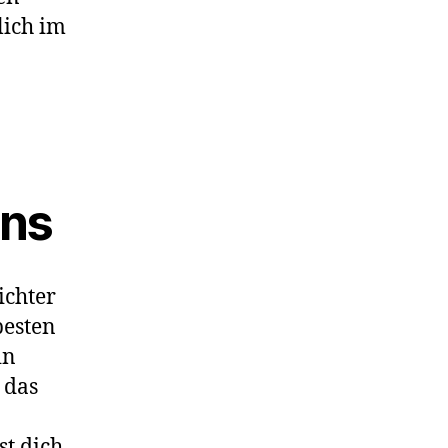
lich im
ins
ichter
besten
in
 das
st dich