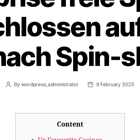
hlossen au
 nach Spin-s
By
wordpress_administrator
9 February 2025
Post
Post
author
date
Content