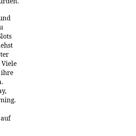
wurden.
 und
u
lots
iehst
ter
 Viele
 ihre
.
ay,
ming.
 auf