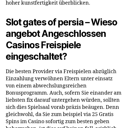
hoher kunstfertigkeit überblicken.
Slot gates of persia – Wieso
angebot Angeschlossen
Casinos Freispiele
eingeschaltet?
Die besten Provider via Freispielen abzüglich
Einzahlung verwöhnen Eltern unter einsatz
von einem abwechslungsreichen
Bonusprogramm. Auch, sofern Sie einander am
liebsten fix darauf untergehen würden, sollten
sich dies Spielsaal vorab präzis beäugen. Denn
gleichwohl, da Sie zum beispiel via 25 Gratis
Spins im Casino sofortig zum besten geben