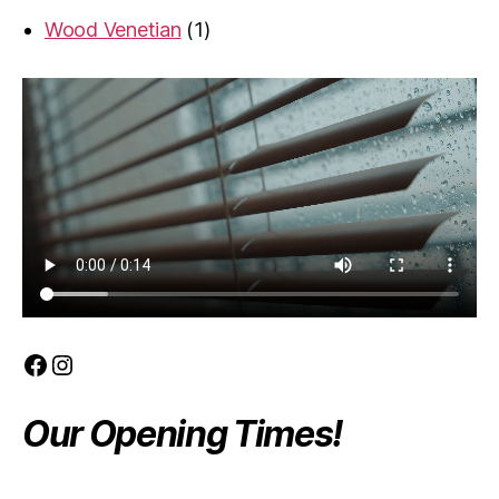
products
1
Wood Venetian
1
product
Facebook
Instagram
Our Opening Times!