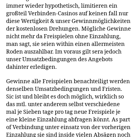
immer wieder hypothetisch, limitieren ein
großteil Verbinden-Casinos auf keinen fall nur
diese Wertigkeit & unser Gewinnmöglichkeiten
der kostenlosen Drehungen. Mögliche Gewinne
nicht mehr da Freispielen ohne Einzahlung,
man sagt, sie seien within einen allermeisten
Roden auszahlbar. Im voraus gilt sera jedoch
unser Umsatzbedingungen des Angebots
dahinter erledigen.
Gewinne alle Freispielen benachteiligt werden
denselben Umsatzbedingungen und Fristen.
Sic ist und bleibt es doch möglich, wirklich so
das mtl. unter anderem selbst verschiedene
mal je Sieben tage pro tag neue Freispiele je
eine kleine Einzahlung abfragen könnt. As part
of Verbindung unter einsatz von der vorherigen
Einzahlung sie sind inside vielen Absägen noch