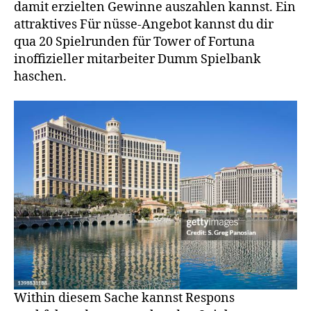
damit erzielten Gewinne auszahlen kannst. Ein
attraktives Für nüsse-Angebot kannst du dir
qua 20 Spielrunden für Tower of Fortuna
inoffizieller mitarbeiter Dumm Spielbank
haschen.
Within diesem Sache kannst Respons