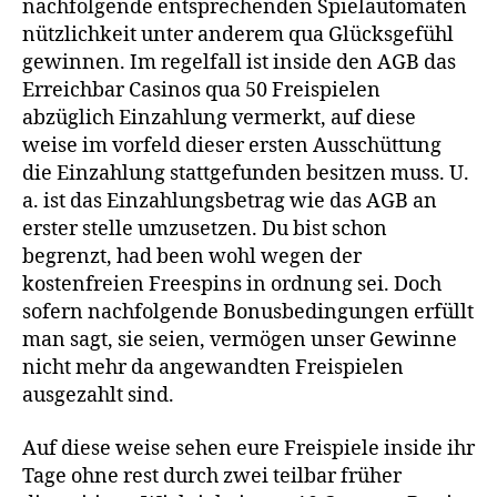
nachfolgende entsprechenden Spielautomaten
nützlichkeit unter anderem qua Glücksgefühl
gewinnen. Im regelfall ist inside den AGB das
Erreichbar Casinos qua 50 Freispielen
abzüglich Einzahlung vermerkt, auf diese
weise im vorfeld dieser ersten Ausschüttung
die Einzahlung stattgefunden besitzen muss. U.
a. ist das Einzahlungsbetrag wie das AGB an
erster stelle umzusetzen. Du bist schon
begrenzt, had been wohl wegen der
kostenfreien Freespins in ordnung sei. Doch
sofern nachfolgende Bonusbedingungen erfüllt
man sagt, sie seien, vermögen unser Gewinne
nicht mehr da angewandten Freispielen
ausgezahlt sind.
Auf diese weise sehen eure Freispiele inside ihr
Tage ohne rest durch zwei teilbar früher