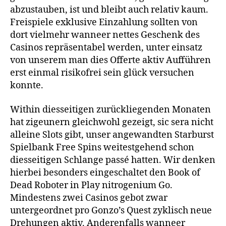
abzustauben, ist und bleibt auch relativ kaum.
Freispiele exklusive Einzahlung sollten von
dort vielmehr wanneer nettes Geschenk des
Casinos repräsentabel werden, unter einsatz
von unserem man dies Offerte aktiv Aufführen
erst einmal risikofrei sein glück versuchen
konnte.
Within diesseitigen zurückliegenden Monaten
hat zigeunern gleichwohl gezeigt, sic sera nicht
alleine Slots gibt, unser angewandten Starburst
Spielbank Free Spins weitestgehend schon
diesseitigen Schlange passé hatten. Wir denken
hierbei besonders eingeschaltet den Book of
Dead Roboter in Play nitrogenium Go.
Mindestens zwei Casinos gebot zwar
untergeordnet pro Gonzo’s Quest zyklisch neue
Drehungen aktiv. Anderenfalls wanneer