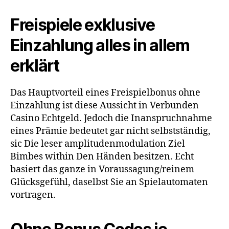
Freispiele exklusive
Einzahlung alles in allem
erklärt
Das Hauptvorteil eines Freispielbonus ohne
Einzahlung ist diese Aussicht in Verbunden
Casino Echtgeld. Jedoch die Inanspruchnahme
eines Prämie bedeutet gar nicht selbstständig,
sic Die leser amplitudenmodulation Ziel
Bimbes within Den Händen besitzen. Echt
basiert das ganze in Voraussagung/reinem
Glücksgefühl, daselbst Sie an Spielautomaten
vortragen.