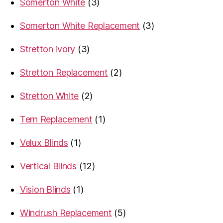
3
Somerton White
3
products
3
Somerton White Replacement
3
products
3
Stretton ivory
3
products
2
Stretton Replacement
2
products
2
Stretton White
2
products
1
Tern Replacement
1
product
1
Velux Blinds
1
product
12
Vertical Blinds
12
products
1
Vision Blinds
1
product
5
Windrush Replacement
5