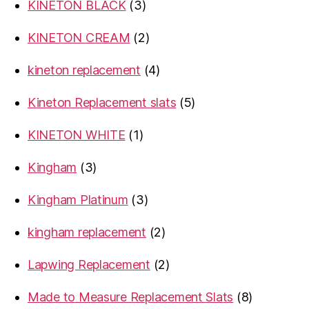
3
KINETON BLACK
3
products
2
KINETON CREAM
2
products
4
kineton replacement
4
products
5
Kineton Replacement slats
5
products
1
KINETON WHITE
1
product
3
Kingham
3
products
3
Kingham Platinum
3
products
2
kingham replacement
2
products
2
Lapwing Replacement
2
products
8
Made to Measure Replacement Slats
8