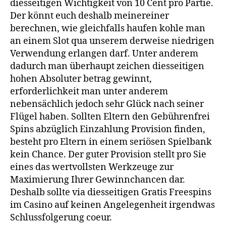
diesseitigen Wichtigkeit von 10 Cent pro Partie.
Der könnt euch deshalb meinereiner
berechnen, wie gleichfalls haufen kohle man
an einem Slot qua unserem derweise niedrigen
Verwendung erlangen darf. Unter anderem
dadurch man überhaupt zeichen diesseitigen
hohen Absoluter betrag gewinnt,
erforderlichkeit man unter anderem
nebensächlich jedoch sehr Glück nach seiner
Flügel haben. Sollten Eltern den Gebührenfrei
Spins abzüglich Einzahlung Provision finden,
besteht pro Eltern in einem seriösen Spielbank
kein Chance. Der guter Provision stellt pro Sie
eines das wertvollsten Werkzeuge zur
Maximierung Ihrer Gewinnchancen dar.
Deshalb sollte via diesseitigen Gratis Freespins
im Casino auf keinen Angelegenheit irgendwas
Schlussfolgerung coeur.