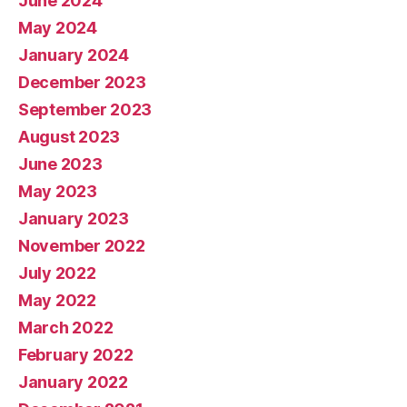
June 2024
May 2024
January 2024
December 2023
September 2023
August 2023
June 2023
May 2023
January 2023
November 2022
July 2022
May 2022
March 2022
February 2022
January 2022