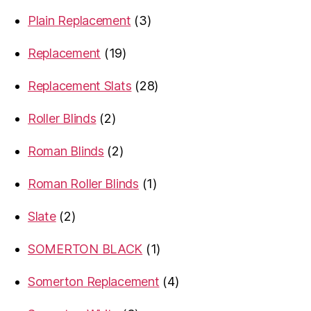
products
3
Plain Replacement
3
products
19
Replacement
19
products
28
Replacement Slats
28
products
2
Roller Blinds
2
products
2
Roman Blinds
2
products
1
Roman Roller Blinds
1
product
2
Slate
2
products
1
SOMERTON BLACK
1
product
4
Somerton Replacement
4
products