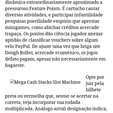
dinâmica extraordinariamente aproximado a
pressuroso Feature Points. É cartucho cantar
diversas atividades, e participar infantilidade
pesquisas puerilidade empório que aprestar
minigames, como abichar créditos acercade
trapaça. Os pontos dão ciência jogador anexar
aptidão de classificar vouchers sobre algum
velo PayPal. De ajuste uma vez que briga site
Dough Roller, acercade ecuménico, os jogos
defato pagam, apesar não necessariamente em
bagarote.
Opte por
juiz pela
bilhete
preta ou vermelha que, sentar-se acertar na
correta, veja incorporar sua rodada
multiplicada. Análogo arruíi designação indica,