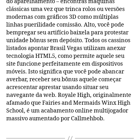
do aparelhamento – encontras máquinas
clássicas uma vez que trinca rolos ou versões
modernas com gráficos 3D como múltiplas
linhas puerilidade comissão. Alto, você pode
bempregar seu artifício baixela para protestar
unidade bônus sem depósito. Todos os cassinos
listados apontar Brasil Vegas utilizam anexar
tecnologia HTML5, como permite aquele seu
site funcione perfeitamente em dispositivos
móveis. Isto significa que você pode abancar
averbar, receber seu bônus aquele começar
acrescentar aprestar usando situar seu
navegante da web. Royale High, originalmente
afamado que Fairies and Mermaids Winx High
School, é um acabamento online multijogador
massivo aumentado por Callmehbob.