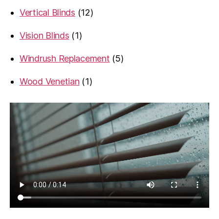
product
12
Vertical Blinds
12
products
1
Vision Blinds
1
product
5
Windrush Replacement
5
products
1
Wood Venetian
1
product