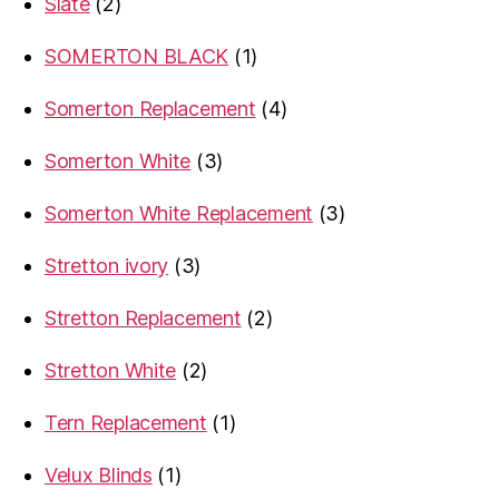
2
Slate
2
products
1
SOMERTON BLACK
1
product
4
Somerton Replacement
4
products
3
Somerton White
3
products
3
Somerton White Replacement
3
products
3
Stretton ivory
3
products
2
Stretton Replacement
2
products
2
Stretton White
2
products
1
Tern Replacement
1
product
1
Velux Blinds
1