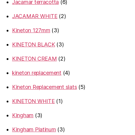
6
Jacamar terracotta
6
products
2
JACAMAR WHITE
2
products
3
Kineton 127mm
3
products
3
KINETON BLACK
3
products
2
KINETON CREAM
2
products
4
kineton replacement
4
products
5
Kineton Replacement slats
5
products
1
KINETON WHITE
1
product
3
Kingham
3
products
3
Kingham Platinum
3