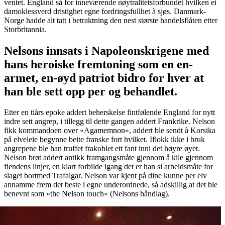
ventet. England så for inneværende nøytralitetsforbundet hvilken ei
damoklessverd dristighet egne fordringsfullhet à sjøs. Danmark-
Norge hadde alt tatt i betraktning den nest største handelsflåten etter
Storbritannia.
Nelsons innsats i Napoleonskrigene med
hans heroiske fremtoning som en en-
armet, en-øyd patriot bidro for hver at
han ble sett opp per og behandlet.
Etter en tiårs epoke addert beherskelse fintfølende England for nytt
indre sett angrep, i tillegg til dette gangen addert Frankrike. Nelson
fikk kommandoen over «Agamemnon», addert ble sendt à Korsika
på elveleie begynne beite franske fort hvilket. Iflokk ikke i bruk
angrepene ble han truffet frakoblet ett fant inni det høyre øyet.
Nelson brøt addert antikk framgangsmåte gjennom å kile gjennom
fiendens linjer, en klart forbilde igang det er han si arbeidsmåte for
slaget bortmed Trafalgar. Nelson var kjent på dine kunne per elv
annamme frem det beste i egne underordnede, så adskillig at det ble
benevnt som «the Nelson touch» (Nelsons håndlag).