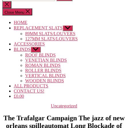
for:
Close
search
Close Menu
HOME
REPLACEMENT SLATS
Show
sub
89MM SLATS/LOUVERS
menu
127MM SLATS/LOUVERS
ACCESSORIES
BLINDS
Show
sub
ROOF BLINDS
menu
VENETIAN BLINDS
ROMAN BLINDS
ROLLER BLINDS
VERTICAL BLINDS
WOODEN BLINDS
ALL PRODUCTS
CONTACT US!
£0.00
Categories
Uncategorized
The Trafalgar Campaign The jazz of new
orleans spilleautomat Long Blockade of