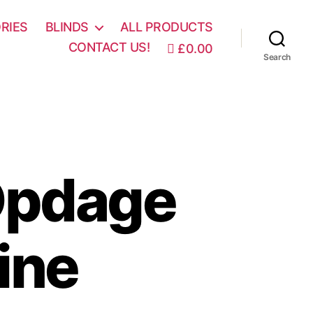
RIES
BLINDS
ALL PRODUCTS
CONTACT US!
£0.00
Search
 Opdage
ine