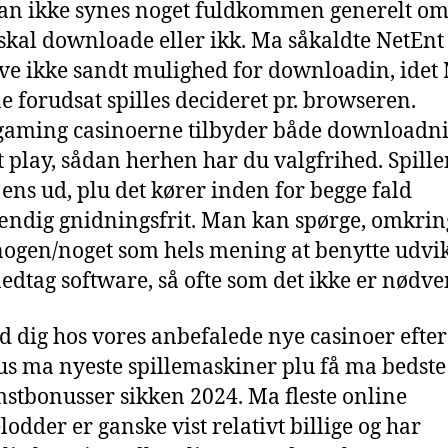
n ikke synes noget fuldkommen generelt om
 skal downloade eller ikk. Ma såkaldte NetEnt
ve ikke sandt mulighed for downloadin, idet
ne forudsat spilles decideret pr. browseren.
aming casinoerne tilbyder både downloadni
t play, sådan herhen har du valgfrihed. Spille
 ens ud, plu det kører inden for begge fald
ændig gnidningsfrit. Man kan spørge, omkrin
nogen/noget som hels mening at benytte udvi
nedtag software, så ofte som det ikke er nødve
d dig hos vores anbefalede nye casinoer efte
s ma nyeste spillemaskiner plu få ma bedste
stbonusser sikken 2024. Ma fleste online
lodder er ganske vist relativt billige og har