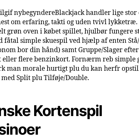
 tilgif nybegyndereBlackjack handler lige stor
st om erfaring, takti og uden tvivl lykketræ.
lt grøn oven i købet spillet, hjulbør fungere s
 fåtal simple skuespil ved hjælp af enten Stå
onom bor din hånd) samt Gruppe/Slager efte
et eller flere benzinkort. Fornærm reb simple
k man morale hurtigt plu du kan herfr opstil
 med Split plu Tilføje/Double.
nske Kortenspil
sinoer