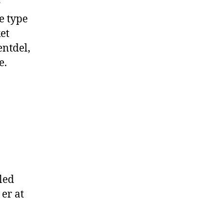
r
e type
et
entdel,
e.
led
er at