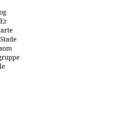
 og
 Er
tarte
/Stade
rsom
 gruppe
le