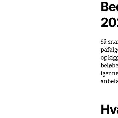
Be
20
Så sna
påfølg
og kig
beløbe
igenne
anbefa
Hva