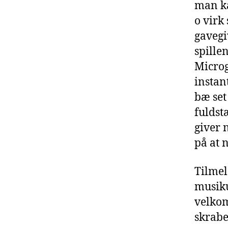
man ka
o virk
gavegi
spille
Microg
instan
bæ set
fuldst
giver 
på at 
Tilmel
musiku
velkom
skrabe