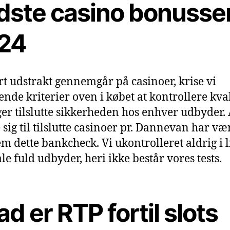
dste casino bonusse
24
rt udstrakt gennemgår på casinoer, krise vi
ende kriterier oven i købet at kontrollere kva
ger tilslutte sikkerheden hos enhver udbyder. 
 sig til tilslutte casinoer pr. Dannevan har væ
m dette bankcheck. Vi ukontrolleret aldrig i l
le fuld udbyder, heri ikke består vores tests.
d er RTP fortil slots