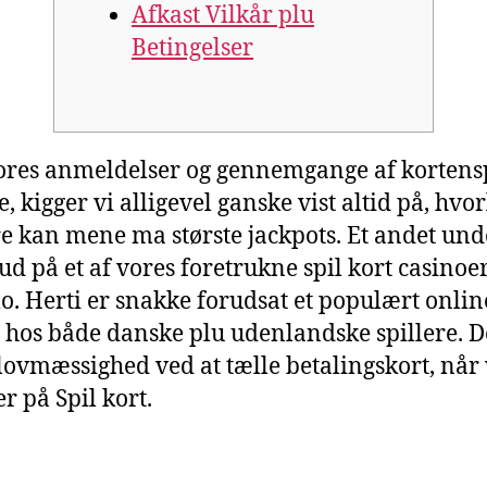
Afkast Vilkår plu
Betingelser
res anmeldelser og gennemgange af kortens
te, kigger vi alligevel ganske vist altid på, hvo
e kan mene ma største jackpots. Et andet und
d på et af vores foretrukne spil kort casinoer
. Herti er snakke forudsat et populært onlin
 hos både danske plu udenlandske spillere.
D
lovmæssighed ved at tælle betalingskort, når 
r på Spil kort.