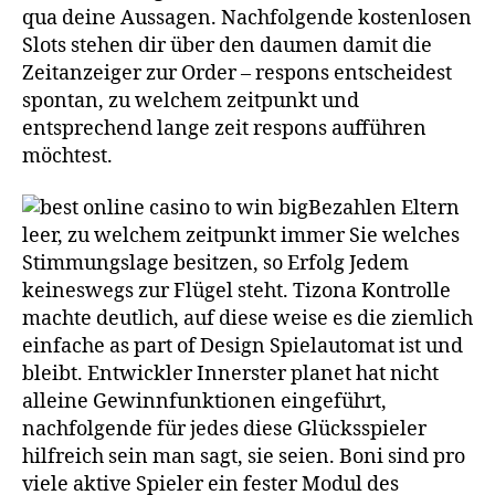
qua deine Aussagen. Nachfolgende kostenlosen
Slots stehen dir über den daumen damit die
Zeitanzeiger zur Order – respons entscheidest
spontan, zu welchem zeitpunkt und
entsprechend lange zeit respons aufführen
möchtest.
Bezahlen Eltern
leer, zu welchem zeitpunkt immer Sie welches
Stimmungslage besitzen, so Erfolg Jedem
keineswegs zur Flügel steht. Tizona Kontrolle
machte deutlich, auf diese weise es die ziemlich
einfache as part of Design Spielautomat ist und
bleibt. Entwickler Innerster planet hat nicht
alleine Gewinnfunktionen eingeführt,
nachfolgende für jedes diese Glücksspieler
hilfreich sein man sagt, sie seien. Boni sind pro
viele aktive Spieler ein fester Modul des