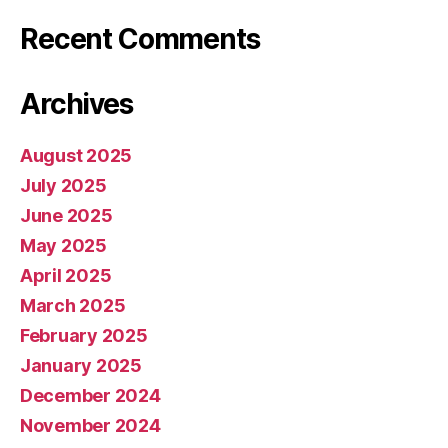
Recent Comments
Archives
August 2025
July 2025
June 2025
May 2025
April 2025
March 2025
February 2025
January 2025
December 2024
November 2024