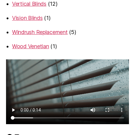
12
Vertical Blinds
12
products
1
Vision Blinds
1
product
5
Windrush Replacement
5
products
1
Wood Venetian
1
product