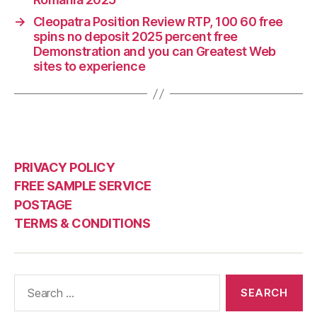
→
Cleopatra Position Review RTP, 100 60 free
spins no deposit 2025 percent free
Demonstration and you can Greatest Web
sites to experience
PRIVACY POLICY
FREE SAMPLE SERVICE
POSTAGE
TERMS & CONDITIONS
Search
for: