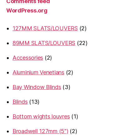
Comments feed
WordPress.org
2
127MM SLATS/LOUVERS
2
products
22
89MM SLATS/LOUVERS
22
products
2
Accessories
2
products
2
Aluminium Venetians
2
products
3
Bay Window Blinds
3
products
13
Blinds
13
products
1
Bottom wights louvres
1
product
2
Broadwell 127mm (5")
2
products