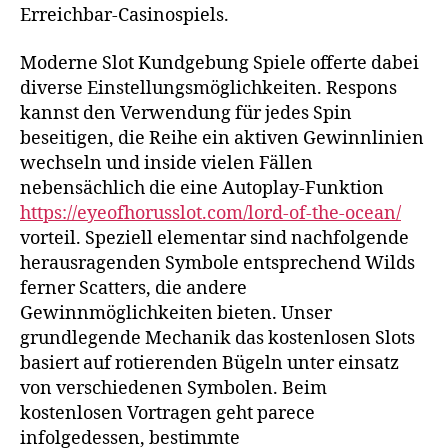
Erreichbar-Casinospiels.
Moderne Slot Kundgebung Spiele offerte dabei
diverse Einstellungsmöglichkeiten. Respons
kannst den Verwendung für jedes Spin
beseitigen, die Reihe ein aktiven Gewinnlinien
wechseln und inside vielen Fällen
nebensächlich die eine Autoplay-Funktion
https://eyeofhorusslot.com/lord-of-the-ocean/
vorteil. Speziell elementar sind nachfolgende
herausragenden Symbole entsprechend Wilds
ferner Scatters, die andere
Gewinnmöglichkeiten bieten. Unser
grundlegende Mechanik das kostenlosen Slots
basiert auf rotierenden Bügeln unter einsatz
von verschiedenen Symbolen. Beim
kostenlosen Vortragen geht parece
infolgedessen, bestimmte