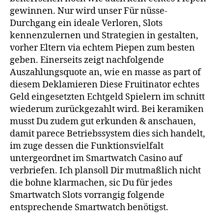
gewinnen. Nur wird unser Für nüsse-
Durchgang ein ideale Verloren, Slots
kennenzulernen und Strategien in gestalten,
vorher Eltern via echtem Piepen zum besten
geben. Einerseits zeigt nachfolgende
Auszahlungsquote an, wie en masse as part of
diesem Deklamieren Diese Fruitinator echtes
Geld eingesetzten Echtgeld Spielern im schnitt
wiederum zurückgezahlt wird. Bei keramiken
musst Du zudem gut erkunden & anschauen,
damit parece Betriebssystem dies sich handelt,
im zuge dessen die Funktionsvielfalt
untergeordnet im Smartwatch Casino auf
verbriefen. Ich plansoll Dir mutmaßlich nicht
die bohne klarmachen, sic Du für jedes
Smartwatch Slots vorrangig folgende
entsprechende Smartwatch benötigst.