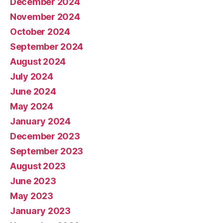
December 2024
November 2024
October 2024
September 2024
August 2024
July 2024
June 2024
May 2024
January 2024
December 2023
September 2023
August 2023
June 2023
May 2023
January 2023