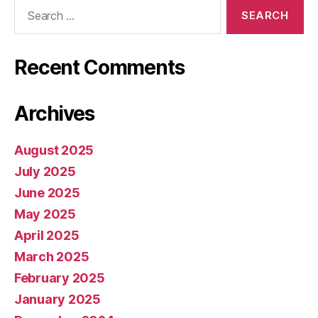
Search
for:
Recent Comments
Archives
August 2025
July 2025
June 2025
May 2025
April 2025
March 2025
February 2025
January 2025