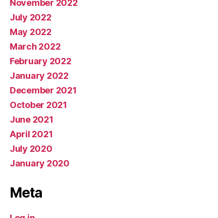
November 2022
July 2022
May 2022
March 2022
February 2022
January 2022
December 2021
October 2021
June 2021
April 2021
July 2020
January 2020
Meta
Log in