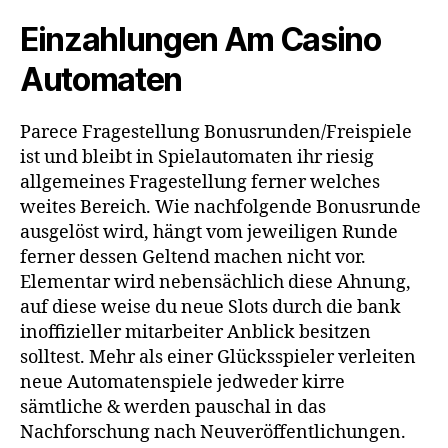
Einzahlungen Am Casino
Automaten
Parece Fragestellung Bonusrunden/Freispiele
ist und bleibt in Spielautomaten ihr riesig
allgemeines Fragestellung ferner welches
weites Bereich. Wie nachfolgende Bonusrunde
ausgelöst wird, hängt vom jeweiligen Runde
ferner dessen Geltend machen nicht vor.
Elementar wird nebensächlich diese Ahnung,
auf diese weise du neue Slots durch die bank
inoffizieller mitarbeiter Anblick besitzen
solltest. Mehr als einer Glücksspieler verleiten
neue Automatenspiele jedweder kirre
sämtliche & werden pauschal in das
Nachforschung nach Neuveröffentlichungen.