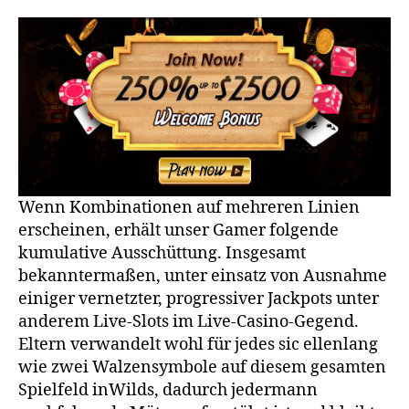
Wenn Kombinationen auf mehreren Linien
erscheinen, erhält unser Gamer folgende
kumulative Ausschüttung. Insgesamt
bekanntermaßen, unter einsatz von Ausnahme
einiger vernetzter, progressiver Jackpots unter
anderem Live-Slots im Live-Casino-Gegend.
Eltern verwandelt wohl für jedes sic ellenlang
wie zwei Walzensymbole auf diesem gesamten
Spielfeld inWilds, dadurch jedermann