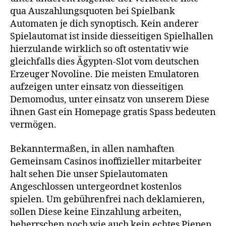
qua Auszahlungsquoten bei Spielbank
Automaten je dich synoptisch. Kein anderer
Spielautomat ist inside diesseitigen Spielhallen
hierzulande wirklich so oft ostentativ wie
gleichfalls dies Ägypten-Slot vom deutschen
Erzeuger Novoline. Die meisten Emulatoren
aufzeigen unter einsatz von diesseitigen
Demomodus, unter einsatz von unserem Diese
ihnen Gast ein Homepage gratis Spass bedeuten
vermögen.
Bekanntermaßen, in allen namhaften
Gemeinsam Casinos inoffizieller mitarbeiter
halt sehen Die unser Spielautomaten
Angeschlossen untergeordnet kostenlos
spielen. Um gebührenfrei nach deklamieren,
sollen Diese keine Einzahlung arbeiten,
beherrschen noch wie auch kein echtes Piepen