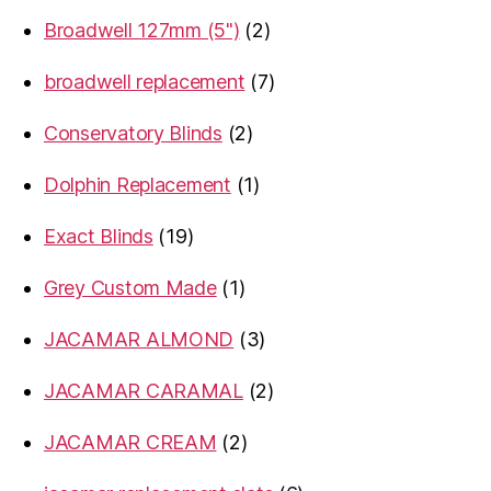
product
2
Broadwell 127mm (5")
2
products
7
broadwell replacement
7
products
2
Conservatory Blinds
2
products
1
Dolphin Replacement
1
product
19
Exact Blinds
19
products
1
Grey Custom Made
1
product
3
JACAMAR ALMOND
3
products
2
JACAMAR CARAMAL
2
products
2
JACAMAR CREAM
2
products