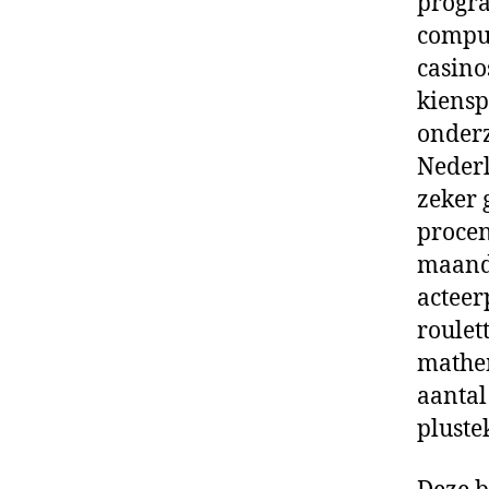
progr
comput
casino
kiensp
onderz
Nederl
zeker 
procen
maande
acteer
roulett
mathem
aantal
pluste