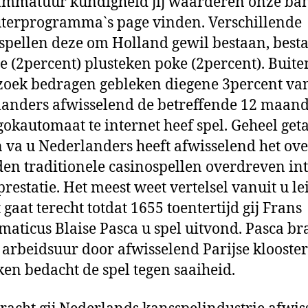
ammatuur kundigheid jij waarderen onze ba
erprogramma`s page vinden. Verschillende
spellen deze om Holland gewil bestaan, best
e (2percent) plusteken poke (2percent). Buite
oek bedragen gebleken diegene 3percent va
anders afwisselend de betreffende 12 maan
gokautomaat te internet heef spel. Geheel geta
 va u Nederlanders heeft afwisselend het ove
n traditionele casinospellen overdreven in
prestatie. Het meest weet vertelsel vanuit u l
 gaat terecht totdat 1655 toentertijd gij Frans
aticus Blaise Pasca u spel uitvond. Pasca br
 arbeidsuur door afwisselend Parijse klooster
ken bedacht de spel tegen saaiheid.