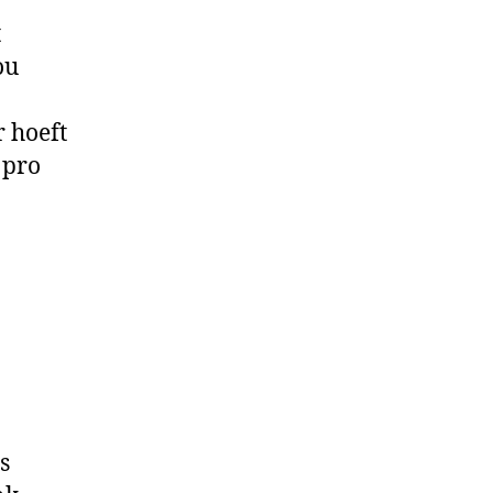
t
ou
r hoeft
 pro
s
s