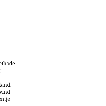
methode
r
land.
zwind
entje