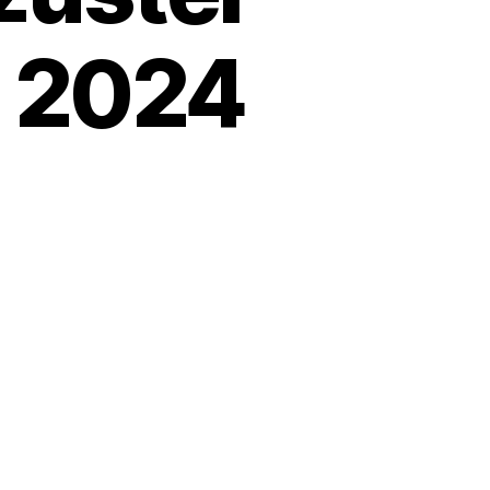
g 2024