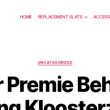
HOME
REPLACEMENT SLATS
ACCESS
Categories
UNCATEGORIZED
 Premie Be
ing Klooster