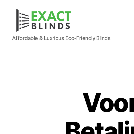
Affordable & Luxrious Eco-Friendly Blinds
Voor
Betal