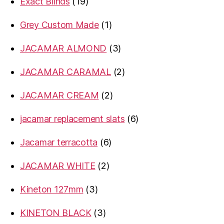
19
Exact Blinds
19
products
1
Grey Custom Made
1
product
3
JACAMAR ALMOND
3
products
2
JACAMAR CARAMAL
2
products
2
JACAMAR CREAM
2
products
6
jacamar replacement slats
6
products
6
Jacamar terracotta
6
products
2
JACAMAR WHITE
2
products
3
Kineton 127mm
3
products
3
KINETON BLACK
3