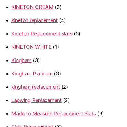
products
2
KINETON CREAM
2
products
4
kineton replacement
4
products
5
Kineton Replacement slats
5
products
1
KINETON WHITE
1
product
3
Kingham
3
products
3
Kingham Platinum
3
products
2
kingham replacement
2
products
2
Lapwing Replacement
2
products
8
Made to Measure Replacement Slats
8
products
3
Plain Replacement
3