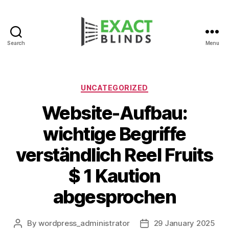
Search
Menu
Categories
UNCATEGORIZED
Website-Aufbau:
wichtige Begriffe
verständlich Reel Fruits
$ 1 Kaution
abgesprochen
By
wordpress_administrator
29 January 2025
Post
Post