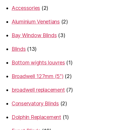
products
2
Accessories
2
products
2
Aluminium Venetians
2
products
3
Bay Window Blinds
3
products
13
Blinds
13
products
1
Bottom wights louvres
1
product
2
Broadwell 127mm (5")
2
products
7
broadwell replacement
7
products
2
Conservatory Blinds
2
products
1
Dolphin Replacement
1
product