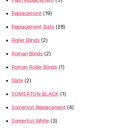
products
19
Replacement
19
products
28
Replacement Slats
28
products
2
Roller Blinds
2
products
2
Roman Blinds
2
products
1
Roman Roller Blinds
1
product
2
Slate
2
products
1
SOMERTON BLACK
1
product
4
Somerton Replacement
4
products
3
Somerton White
3