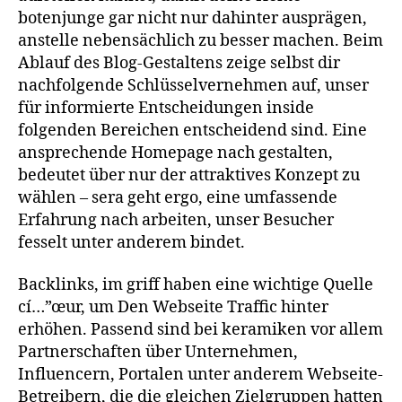
botenjunge gar nicht nur dahinter ausprägen,
anstelle nebensächlich zu besser machen. Beim
Ablauf des Blog-Gestal­tens zeige selbst dir
nachfolgende Schlüs­sel­vernehmen auf, unser
für infor­mierte Entschei­dungen inside
folgenden Berei­chen entschei­dend sind. Eine
anspre­chende Home­page nach gestalten,
bedeutet über nur der attrak­tives Konzept zu
wählen – sera geht ergo, eine umfas­sende
Erfah­rung nach arbeiten, unser Besu­cher
fesselt unter anderem bindet.
Backlinks, im griff haben eine wichtige Quelle
cí…”œur, um Den Webseite Traffic hinter
erhöhen. Passend sind bei keramiken vor allem
Partnerschaften über Unternehmen,
Influencern, Portalen unter anderem Webseite-
Betreibern, die die gleichen Zielgruppen hatten