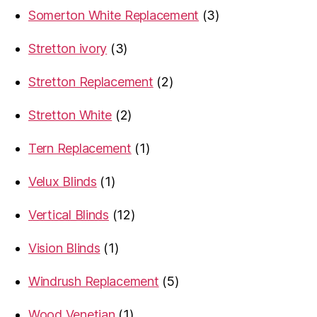
products
3
Somerton White Replacement
3
products
3
Stretton ivory
3
products
2
Stretton Replacement
2
products
2
Stretton White
2
products
1
Tern Replacement
1
product
1
Velux Blinds
1
product
12
Vertical Blinds
12
products
1
Vision Blinds
1
product
5
Windrush Replacement
5
products
1
Wood Venetian
1