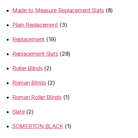
products
8
Made to Measure Replacement Slats
8
products
3
Plain Replacement
3
products
19
Replacement
19
products
28
Replacement Slats
28
products
2
Roller Blinds
2
products
2
Roman Blinds
2
products
1
Roman Roller Blinds
1
product
2
Slate
2
products
1
SOMERTON BLACK
1
product