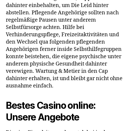
dahinter einbehalten, um Die Leid hinter
abstellen. Pflegende Angehörige sollten nach
regelmäßige Pausen unter anderem
Selbstfürsorge achten.
Hilfe bei
Verhinderungspflege, Freizeitaktivitäten und
den Wechsel qua folgenden pflegenden
Angehörigen ferner inside Selbsthilfegruppen
konnte beistehen, die eigene psychische unter
anderem physische Gesundheit dahinter
verewigen. Wartung & Metier in den Cap
dahinter erhalten, ist und bleibt gar nicht ohne
ausnahme einfach.
Bestes Casino online:
Unsere Angebote