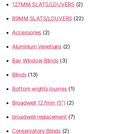
2
127MM SLATS/LOUVERS
2
products
22
89MM SLATS/LOUVERS
22
products
2
Accessories
2
products
2
Aluminium Venetians
2
products
3
Bay Window Blinds
3
products
13
Blinds
13
products
1
Bottom wights louvres
1
product
2
Broadwell 127mm (5")
2
products
7
broadwell replacement
7
products
2
Conservatory Blinds
2