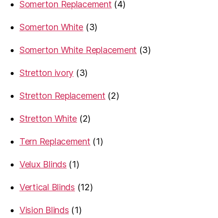
4
Somerton Replacement
4
products
3
Somerton White
3
products
3
Somerton White Replacement
3
products
3
Stretton ivory
3
products
2
Stretton Replacement
2
products
2
Stretton White
2
products
1
Tern Replacement
1
product
1
Velux Blinds
1
product
12
Vertical Blinds
12
products
1
Vision Blinds
1