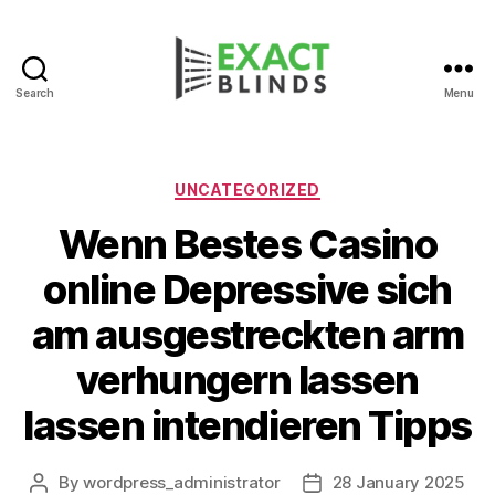
Search
Menu
Categories
UNCATEGORIZED
Wenn Bestes Casino
online Depressive sich
am ausgestreckten arm
verhungern lassen
lassen intendieren Tipps
By
wordpress_administrator
28 January 2025
Post
Post