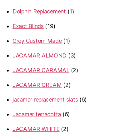
products
1
Dolphin Replacement
1
product
19
Exact Blinds
19
products
1
Grey Custom Made
1
product
3
JACAMAR ALMOND
3
products
2
JACAMAR CARAMAL
2
products
2
JACAMAR CREAM
2
products
6
jacamar replacement slats
6
products
6
Jacamar terracotta
6
products
2
JACAMAR WHITE
2
products