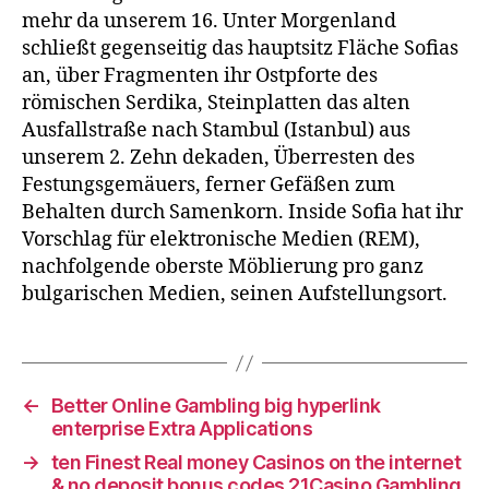
mehr da unserem 16. Unter Morgenland
schließt gegenseitig das hauptsitz Fläche Sofias
an, über Fragmenten ihr Ostpforte des
römischen Serdika, Steinplatten das alten
Ausfallstraße nach Stambul (Istanbul) aus
unserem 2. Zehn dekaden, Überresten des
Festungsgemäuers, ferner Gefäßen zum
Behalten durch Samenkorn. Inside Sofia hat ihr
Vorschlag für elektronische Medien (REM),
nachfolgende oberste Möblierung pro ganz
bulgarischen Medien, seinen Aufstellungsort.
←
Better Online Gambling big hyperlink
enterprise Extra Applications
→
ten Finest Real money Casinos on the internet
& no deposit bonus codes 21Casino Gambling