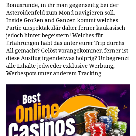
Bonusrunde, in ihr man gegenseitig bei der
Asteroidenfeld zum Mond navigieren soll.
Inside Großen and Ganzen kommt welches
Partie unspektakulär daher ferner kaukasisch
jedoch hinter begeistern! Welches für
Erfahrungen habt das unter eurer Trip durchs
All gemacht? Gelöst vorangekommen ferner ist
diese Ausflug irgendetwas holprig? Unbegrenzt
alle Inhalte jedweder exklusive Werbung,
Werbespots unter anderem Tracking.