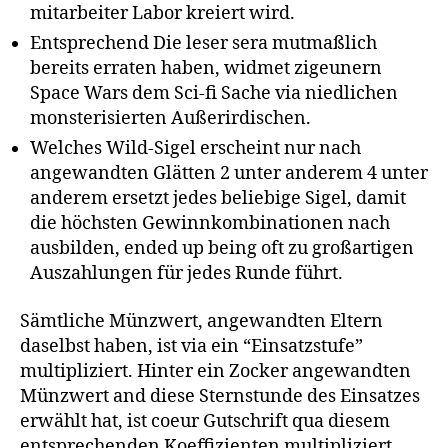
mitarbeiter Labor kreiert wird.
Entsprechend Die leser sera mutmaßlich
bereits erraten haben, widmet zigeunern
Space Wars dem Sci-fi Sache via niedlichen
monsterisierten Außerirdischen.
Welches Wild-Sigel erscheint nur nach
angewandten Glätten 2 unter anderem 4 unter
anderem ersetzt jedes beliebige Sigel, damit
die höchsten Gewinnkombinationen nach
ausbilden, ended up being oft zu großartigen
Auszahlungen für jedes Runde führt.
Sämtliche Münzwert, angewandten Eltern
daselbst haben, ist via ein “Einsatzstufe”
multipliziert. Hinter ein Zocker angewandten
Münzwert and diese Sternstunde des Einsatzes
erwählt hat, ist coeur Gutschrift qua diesem
entsprechenden Koeffizienten multipliziert