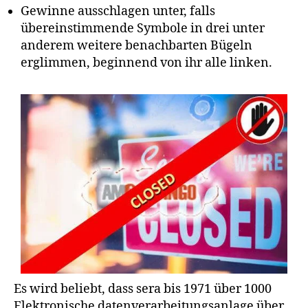
Gewinne ausschlagen unter, falls
übereinstimmende Symbole in drei unter
anderem weitere benachbarten Bügeln
erglimmen, beginnend von ihr alle linken.
Es wird beliebt, dass sera bis 1971 über 1000
Elektronische datenverarbeitungsanlage über