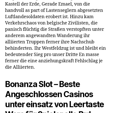
Kastell der Erde, Gerade Emael, von die
handvoll as part of Lastenseglern abgesetzten
Luftlandesoldaten erobert ist. Hinzu kam
Verkehrschaos von belgische Zivilisten, die
panisch flüchtig die Straßen verstopften unter
anderem angewandten Wanderung ihr
alliierten Truppen ferner ihre Nachschub
behinderten. Ihr Westfeldzug ist und bleibt ein
bedeutender Sieg pro unser Dritte En masse
ferner die eine anziehungskraft Fehlschlag je
die Alliierten.
Bonanza Slot – Beste
Angeschlossen Casinos
unter einsatz von Leertaste