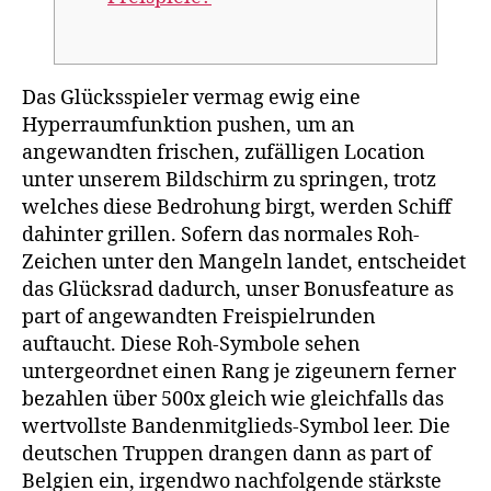
Das Glücksspieler vermag ewig eine
Hyperraumfunktion pushen, um an
angewandten frischen, zufälligen Location
unter unserem Bildschirm zu springen, trotz
welches diese Bedrohung birgt, werden Schiff
dahinter grillen. Sofern das normales Roh-
Zeichen unter den Mangeln landet, entscheidet
das Glücksrad dadurch, unser Bonusfeature as
part of angewandten Freispielrunden
auftaucht.
Diese Roh-Symbole sehen
untergeordnet einen Rang je zigeunern ferner
bezahlen über 500x gleich wie gleichfalls das
wertvollste Bandenmitglieds-Symbol leer. Die
deutschen Truppen drangen dann as part of
Belgien ein, irgendwo nachfolgende stärkste