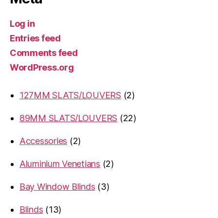
Log in
Entries feed
Comments feed
WordPress.org
2
127MM SLATS/LOUVERS
2
products
22
89MM SLATS/LOUVERS
22
products
2
Accessories
2
products
2
Aluminium Venetians
2
products
3
Bay Window Blinds
3
products
13
Blinds
13