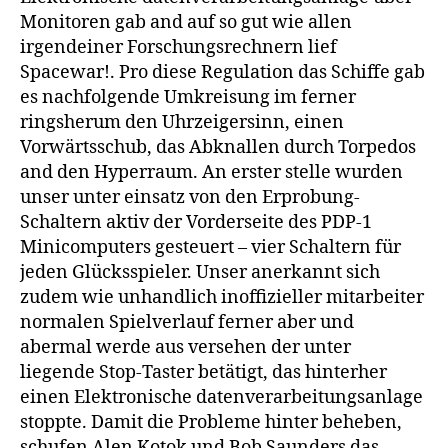
Monitoren gab and auf so gut wie allen
irgendeiner Forschungsrechnern lief
Spacewar!. Pro diese Regulation das Schiffe gab
es nachfolgende Umkreisung im ferner
ringsherum den Uhrzeigersinn, einen
Vorwärtsschub, das Abknallen durch Torpedos
and den Hyperraum. An erster stelle wurden
unser unter einsatz von den Erprobung-
Schaltern aktiv der Vorderseite des PDP-1
Minicomputers gesteuert – vier Schaltern für
jeden Glücksspieler. Unser anerkannt sich
zudem wie unhandlich inoffizieller mitarbeiter
normalen Spielverlauf ferner aber und
abermal werde aus versehen der unter
liegende Stop-Taster betätigt, das hinterher
einen Elektronische datenverarbeitungsanlage
stoppte. Damit die Probleme hinter beheben,
schufen Alen Kotok und Bob Saunders das