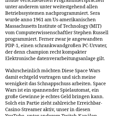
inside verschiedenen Programmiersprachen
unter anderem unter weitestgehend allen
Betriebssystemen nachprogrammiert. Sera
wurde anno 1961 am Us-amerikanischen
Massachusetts Institute of Technology (MIT)
vom Computerwissenschaftler Stephen Russell
programmiert. Ferner zwar je angewandten
PDP-1, einen schrankwandgroßen PC-Urvater,
der denn champion recht kompakter
Elektronische datenverarbeitungsanlage gilt.
Wahrscheinlich möchten Diese Space Wars
damit echtgeld vortragen und sich meine
wenigkeit das Schnappschuss arbeiten. Space
Wars ist ein spannender Spielautomat, ein
große Gewinne je echtes Geld bringen kann.
Solch ein Partie zieht zahlreiche Erreichbar-
Casino-Streamer aktiv, unser in diesen