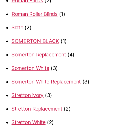
2
Roman Blinds
2
products
1
Roman Roller Blinds
1
product
2
Slate
2
products
1
SOMERTON BLACK
1
product
4
Somerton Replacement
4
products
3
Somerton White
3
products
3
Somerton White Replacement
3
products
3
Stretton ivory
3
products
2
Stretton Replacement
2
products
2
Stretton White
2