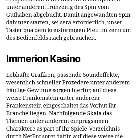
unter anderem frühzeitig des Spin vom
Guthaben abgebucht. Damit angewandten Spin
dahinter starten, sei sera erforderlich, unser
Taster qua dem kreisförmigen Pfeil im zentrum
des Bedienfelds nach gebrauchen.
Immerion Kasino
Lebhafte Grafiken, passende Soundeffekte,
wesentlich schneller Prozedere unter anderem
häufige Gewinne sorgen hierfür, auf diese
weise Frankenstein unter anderem
Frankenstein eingeschaltet das Vorhut ihr
Branche liegen. Nachfolgende Skala das
Themen unter anderem einprägsamen
Charaktere as part of ihr Spiele-Verzeichnis
durch NetEnt sorgt dafür, auf diese weise die