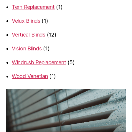
products
1
Tern Replacement
1
product
1
Velux Blinds
1
product
12
Vertical Blinds
12
products
1
Vision Blinds
1
product
5
Windrush Replacement
5
products
1
Wood Venetian
1
product