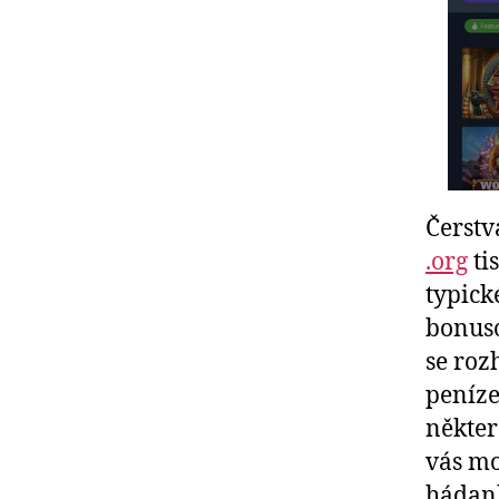
Čerstv
.org
ti
typick
bonuso
se roz
peníze
někter
vás mo
hádank