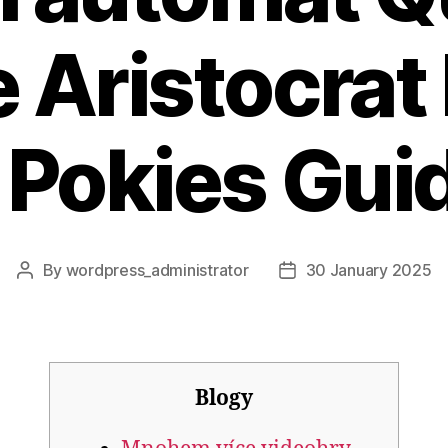
e Aristocra
 Pokies Gui
By
wordpress_administrator
30 January 2025
Post
Post
author
date
Blogy