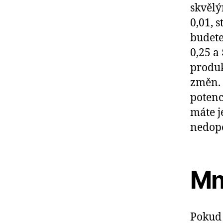
skvělý
0,01, 
budete
0,25 a
produk
změn.
potenc
máte j
nedopo
Mn
Pokud 