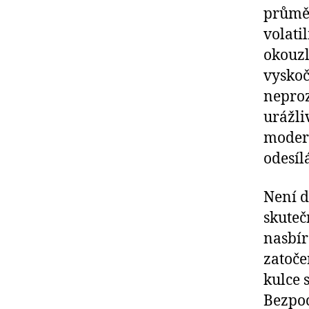
průměr
volati
okouzl
vyskoč
neproz
urážli
modero
odesíl
Není d
skuteč
nasbír
zatoče
kulce 
Bezpoc