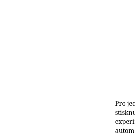
Pro je
stiskn
experi
automa