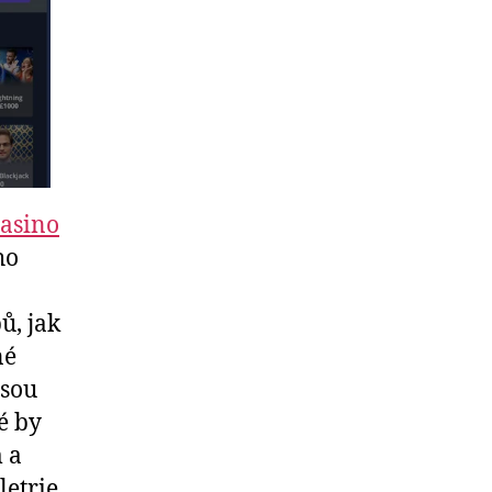
asino
ho
ů, jak
né
jsou
é by
 a
letrie