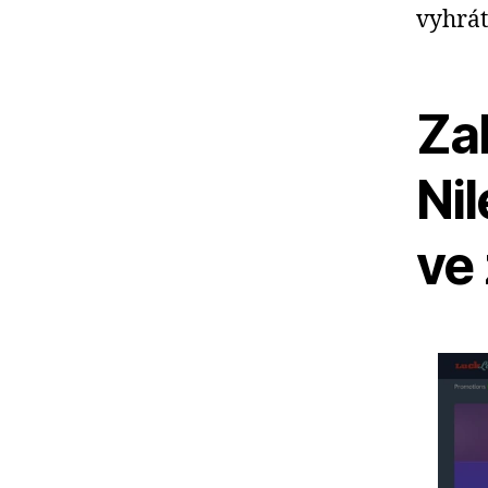
vyhrát
Zah
Nil
ve