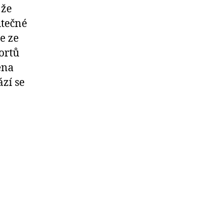
 že
utečné
e ze
ortů
ena
zí se