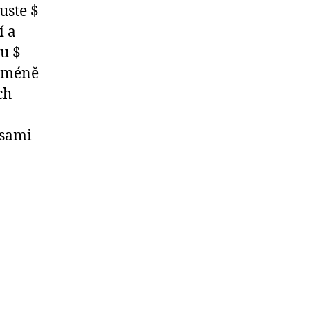
uste $
í a
u $
s méně
ch
 sami