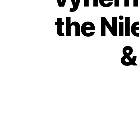
the Nil
&