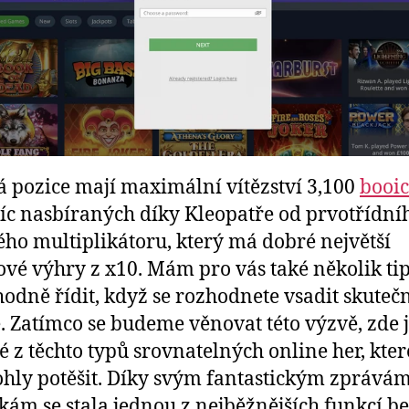
á pozice mají maximální vítězství 3,100
booic
síc nasbíraných díky Kleopatře od prvotřídní
ého multiplikátoru, který má dobré největší
vé výhry z x10. Mám pro vás také několik tip
hodně řídit, když se rozhodnete vsadit skuteč
. Zatímco se budeme věnovat této výzvě, zde 
é z těchto typů srovnatelných online her, kter
hly potěšit. Díky svým fantastickým zprávám
ám se stala jednou z nejběžnějších funkcí be