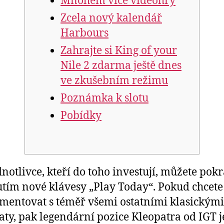
Mnohem více videohry
Zcela nový kalendář
Harbours
Zahrajte si King of your
Nile 2 zdarma ještě dnes
ve zkušebním režimu
Poznámka k slotu
Pobídky
dnotlivce, kteří do toho investují, můžete pok
utím nové klávesy „Play Today“. Pokud chcete
mentovat s téměř všemi ostatními klasickými
ty, pak legendární pozice Kleopatra od IGT j