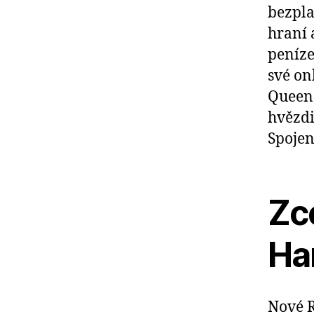
bezpla
hraní 
peníze
své on
Queen 
hvězdi
Spojen
Zc
Ha
Nové R