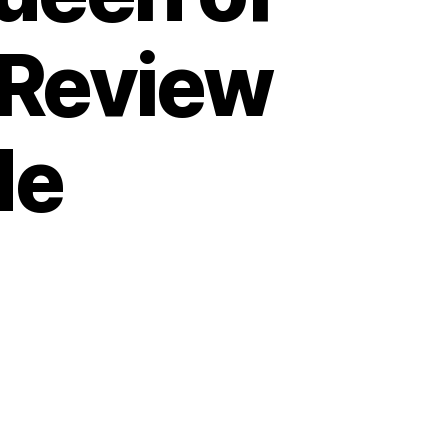
t Review
de