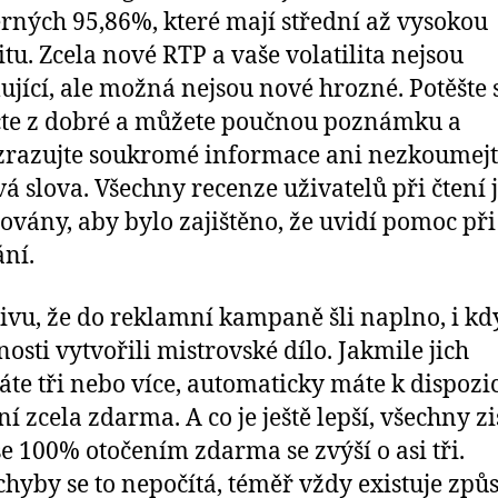
ných 95,86%, které mají střední až vysokou
litu. Zcela nové RTP a vaše volatilita nejsou
ující, ale možná nejsou nové hrozné. Potěšte 
te z dobré a můžete poučnou poznámku a
razujte soukromé informace ani nezkoumej
vá slova. Všechny recenze uživatelů při čtení 
vány, aby bylo zajištěno, že uvidí pomoc při
ání.
ivu, že do reklamní kampaně šli naplno, i kd
nosti vytvořili mistrovské dílo. Jakmile jich
áte tři nebo více, automaticky máte k dispozic
ní zcela zdarma. A co je ještě lepší, všechny z
se 100% otočením zdarma se zvýší o asi tři.
hyby se to nepočítá, téměř vždy existuje způs