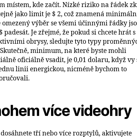
m místem, kde začít. Nízké riziko na řádek zk
stejně jako limit je $ 2, což znamená minimáln
 omezený výběr se všemi účinnými řádky jso
 $ padesát. Je zřejmé, že pokud si chcete hrát 
tivními obrysy, sledujte tyto typy proměnný
Skutečně, minimum, na které byste mohli
iálně oficiálně vsadit, je 0,01 dolaru, když vy
ednu linii energickou, nicméně bychom to
ručovali.
ohem více videohry
dosáhnete tří nebo více rozptylů, aktivujete