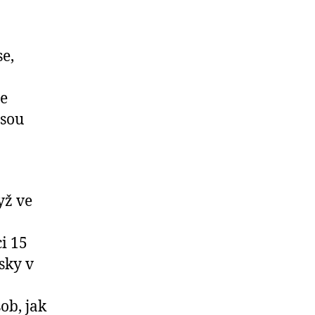
se,
te
jsou
yž ve
i 15
isky v
ob, jak