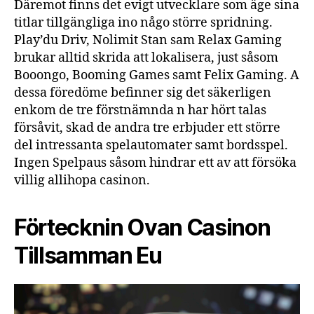
Däremot finns det evigt utvecklare som äge sina
titlar tillgängliga ino någo större spridning.
Play’du Driv, Nolimit Stan sam Relax Gaming
brukar alltid skrida att lokalisera, just såsom
Booongo, Booming Games samt Felix Gaming. A
dessa föredöme befinner sig det säkerligen
enkom de tre förstnämnda n har hört talas
försåvit, skad de andra tre erbjuder ett större
del intressanta spelautomater samt bordsspel.
Ingen Spelpaus såsom hindrar ett av att försöka
villig allihopa casinon.
Förtecknin Ovan Casinon
Tillsamman Eu