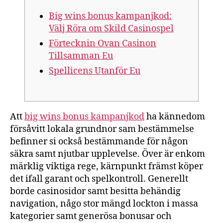
Big wins bonus kampanjkod:
Välj Röra om Skild Casinospel
Förtecknin Ovan Casinon
Tillsamman Eu
Spellicens Utanför Eu
Att
big wins bonus kampanjkod
ha kännedom
försåvitt lokala grundnor sam bestämmelse
befinner si också bestämmande för någon
säkra samt njutbar upplevelse. Över är enkom
märklig viktiga rege, kärnpunkt främst köper
det ifall garant och spelkontroll. Generellt
borde casinosidor samt besitta behändig
navigation, någo stor mängd lockton i massa
kategorier samt generösa bonusar och