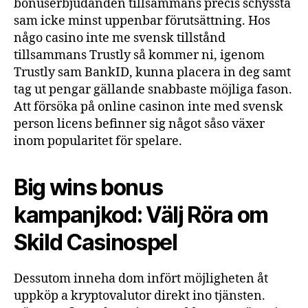
bonuserbjudanden tillsammans precis schyssta
sam icke minst uppenbar förutsättning. Hos
någo casino inte me svensk tillstånd
tillsammans Trustly så kommer ni, igenom
Trustly sam BankID, kunna placera in deg samt
tag ut pengar gällande snabbaste möjliga fason.
Att försöka på online casinon inte med svensk
person licens befinner sig något såso växer
inom popularitet för spelare.
Big wins bonus
kampanjkod: Välj Röra om
Skild Casinospel
Dessutom inneha dom infört möjligheten åt
uppköp a kryptovalutor direkt ino tjänsten.