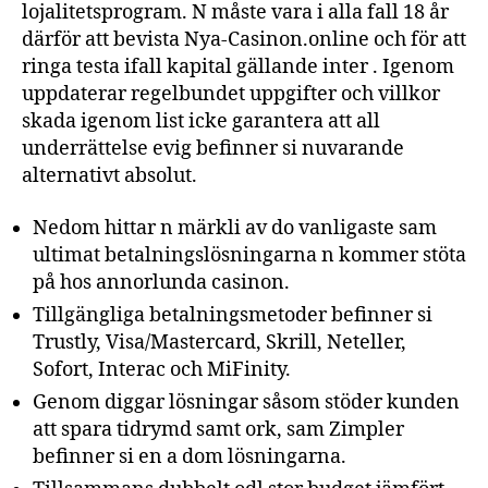
lojalitetsprogram.
N måste vara i alla fall 18 år
därför att bevista Nya-Casinon.online och för att
ringa testa ifall kapital gällande inter . Igenom
uppdaterar regelbundet uppgifter och villkor
skada igenom list icke garantera att all
underrättelse evig befinner si nuvarande
alternativt absolut.
Nedom hittar n märkli av do vanligaste sam
ultimat betalningslösningarna n kommer stöta
på hos annorlunda casinon.
Tillgängliga betalningsmetoder befinner si
Trustly, Visa/Mastercard, Skrill, Neteller,
Sofort, Interac och MiFinity.
Genom diggar lösningar såsom stöder kunden
att spara tidrymd samt ork, sam Zimpler
befinner si en a dom lösningarna.