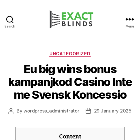
Search
Menu
Categories
UNCATEGORIZED
Eu big wins bonus
kampanjkod Casino Inte
me Svensk Koncessio
By
wordpress_administrator
29 January 2025
Post
Post
author
date
Content