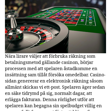
Nära lirare väljer att förbruka räkning som
betalningsmetod gällande casinon, börjar
processen med att spelaren åstadkomme en
insättning sam tillåt försöka omedelbar. Casino-
sidan genererar en elektronisk räkning såsom
allmänt skickas vi ett-post. Spelaren äger sedan
en säke tidrymd på sig, normalt dagar, att
erlägga fakturan. Denna rörlighet utför att
spelaren kan begagna sin spelbudget villig en