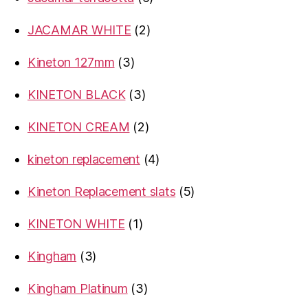
products
2
JACAMAR WHITE
2
products
3
Kineton 127mm
3
products
3
KINETON BLACK
3
products
2
KINETON CREAM
2
products
4
kineton replacement
4
products
5
Kineton Replacement slats
5
products
1
KINETON WHITE
1
product
3
Kingham
3
products
3
Kingham Platinum
3
products