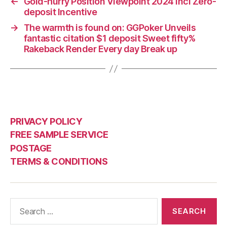
←
Gold-hurry Position Viewpoint 2024 Incl Zero-
deposit Incentive
→
The warmth is found on: GGPoker Unveils
fantastic citation $1 deposit Sweet fifty%
Rakeback Render Every day Break up
PRIVACY POLICY
FREE SAMPLE SERVICE
POSTAGE
TERMS & CONDITIONS
Search
for: