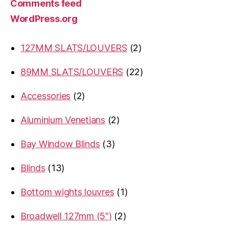
Comments feed
WordPress.org
2
127MM SLATS/LOUVERS
2
products
22
89MM SLATS/LOUVERS
22
products
2
Accessories
2
products
2
Aluminium Venetians
2
products
3
Bay Window Blinds
3
products
13
Blinds
13
products
1
Bottom wights louvres
1
product
2
Broadwell 127mm (5")
2