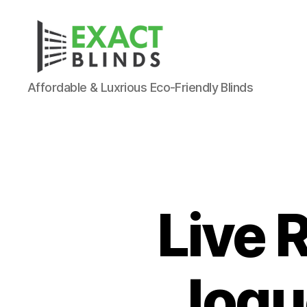
Affordable & Luxrious Eco-Friendly Blinds
Live 
Jogu