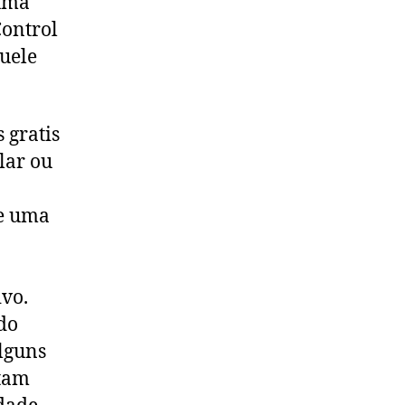
uma
Control
uele
lar ou
te uma
ivo.
do
lguns
tam