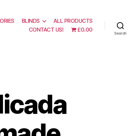
ORIES
BLINDS
ALL PRODUCTS
CONTACT US!
£0.00
Search
licada
imade