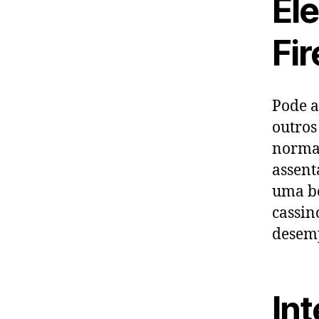
El
Fir
Pode a
outros
norma
assent
uma bo
cassin
desem
In