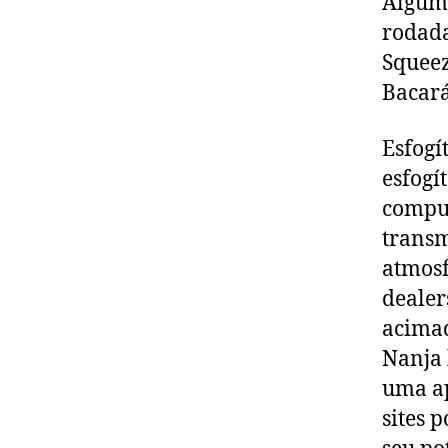
Algum
rodada
Squeez
Bacará
Esfogí
esfogí
comput
transm
atmosf
dealer
acimad
Nanja 
uma ap
sites