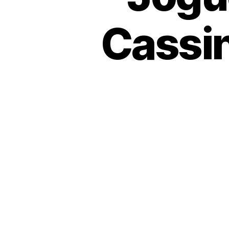
Cassi