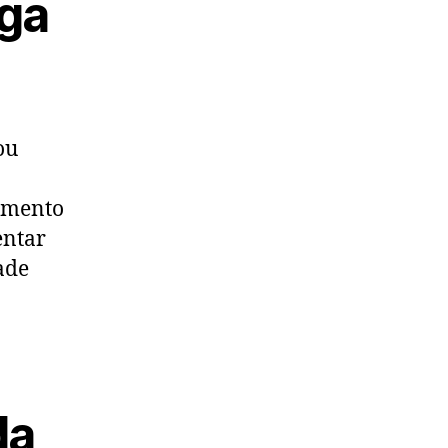
ga
ou
amento
entar
ade
da