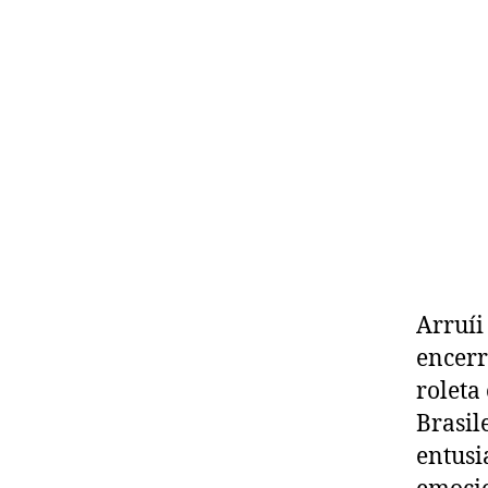
Arruíi
encerr
roleta 
Brasil
entusi