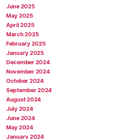
June 2025
May 2025
April 2025
March 2025
February 2025
January 2025
December 2024
November 2024
October 2024
September 2024
August 2024
July 2024
June 2024
May 2024
January 2024