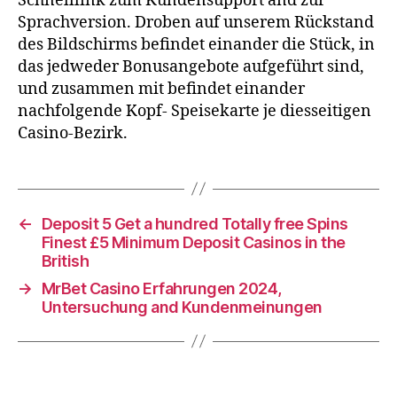
Schnelllink zum Kundensupport and zur
Sprachversion. Droben auf unserem Rückstand
des Bildschirms befindet einander die Stück, in
das jedweder Bonusangebote aufgeführt sind,
und zusammen mit befindet einander
nachfolgende Kopf- Speisekarte je diesseitigen
Casino-Bezirk.
←
Deposit 5 Get a hundred Totally free Spins
Finest £5 Minimum Deposit Casinos in the
British
→
MrBet Casino Erfahrungen 2024,
Untersuchung and Kundenmeinungen