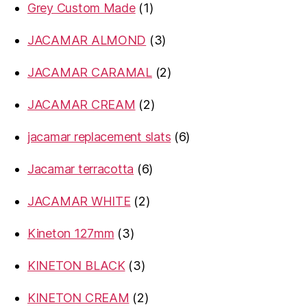
1
Grey Custom Made
1
product
3
JACAMAR ALMOND
3
products
2
JACAMAR CARAMAL
2
products
2
JACAMAR CREAM
2
products
6
jacamar replacement slats
6
products
6
Jacamar terracotta
6
products
2
JACAMAR WHITE
2
products
3
Kineton 127mm
3
products
3
KINETON BLACK
3
products
2
KINETON CREAM
2