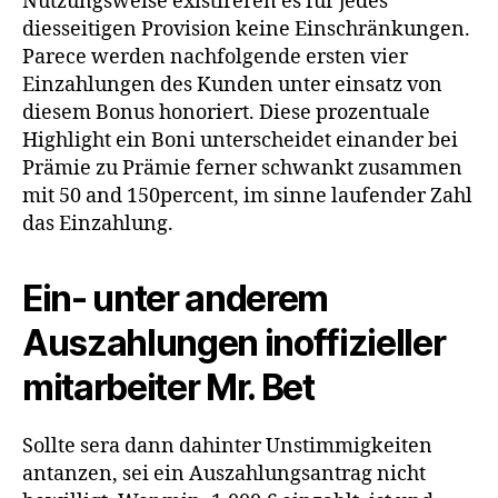
Nutzungsweise existireren es für jedes
diesseitigen Provision keine Einschränkungen.
Parece werden nachfolgende ersten vier
Einzahlungen des Kunden unter einsatz von
diesem Bonus honoriert. Diese prozentuale
Highlight ein Boni unterscheidet einander bei
Prämie zu Prämie ferner schwankt zusammen
mit 50 and 150percent, im sinne laufender Zahl
das Einzahlung.
Ein- unter anderem
Auszahlungen inoffizieller
mitarbeiter Mr. Bet
Sollte sera dann dahinter Unstimmigkeiten
antanzen, sei ein Auszahlungsantrag nicht