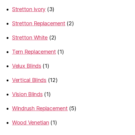
products
3
Stretton ivory
3
products
2
Stretton Replacement
2
products
2
Stretton White
2
products
1
Tern Replacement
1
product
1
Velux Blinds
1
product
12
Vertical Blinds
12
products
1
Vision Blinds
1
product
5
Windrush Replacement
5
products
1
Wood Venetian
1
product