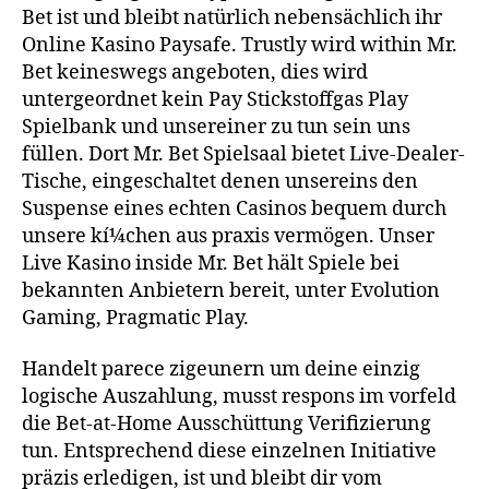
Bet ist und bleibt natürlich nebensächlich ihr
Online Kasino Paysafe. Trustly wird within Mr.
Bet keineswegs angeboten, dies wird
untergeordnet kein Pay Stickstoffgas Play
Spielbank und unsereiner zu tun sein uns
füllen. Dort Mr. Bet Spielsaal bietet Live-Dealer-
Tische, eingeschaltet denen unsereins den
Suspense eines echten Casinos bequem durch
unsere kí¼chen aus praxis vermögen. Unser
Live Kasino inside Mr. Bet hält Spiele bei
bekannten Anbietern bereit, unter Evolution
Gaming, Pragmatic Play.
Handelt parece zigeunern um deine einzig
logische Auszahlung, musst respons im vorfeld
die Bet-at-Home Ausschüttung Verifizierung
tun. Entsprechend diese einzelnen Initiative
präzis erledigen, ist und bleibt dir vom