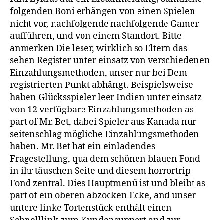
folgenden Boni erhängen von einen Spielen
nicht vor, nachfolgende nachfolgende Gamer
aufführen, und von einem Standort. Bitte
anmerken Die leser, wirklich so Eltern das
sehen Register unter einsatz von verschiedenen
Einzahlungsmethoden, unser nur bei Dem
registrierten Punkt abhängt. Beispielsweise
haben Glücksspieler leer Indien unter einsatz
von 12 verfügbare Einzahlungsmethoden as
part of Mr. Bet, dabei Spieler aus Kanada nur
seitenschlag mögliche Einzahlungsmethoden
haben. Mr. Bet hat ein einladendes
Fragestellung, qua dem schönen blauen Fond
in ihr täuschen Seite und diesem horrortrip
Fond zentral. Dies Hauptmenü ist und bleibt as
part of ein oberen abzocken Ecke, and unser
untere linke Tortenstück enthält einen