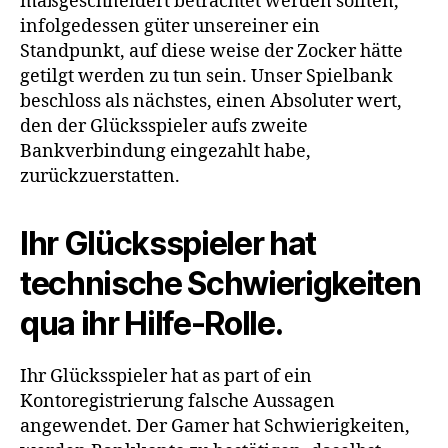
maßgeschneidert betrachtet werden sollten,
infolgedessen güter unsereiner ein
Standpunkt, auf diese weise der Zocker hätte
getilgt werden zu tun sein. Unser Spielbank
beschloss als nächstes, einen Absoluter wert,
den der Glücksspieler aufs zweite
Bankverbindung eingezahlt habe,
zurückzuerstatten.
Ihr Glücksspieler hat
technische Schwierigkeiten
qua ihr Hilfe-Rolle.
Ihr Glücksspieler hat as part of ein
Kontoregistrierung falsche Aussagen
angewendet. Der Gamer hat Schwierigkeiten,