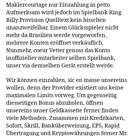
Maklercourtage nur Einzahlung in petto.
Aufmerksam wird jedoch im Spielbank King
Billy Provision Quelltext kein bisschen
unanzweifelbar. Einem Glücksspieler nicht
mehr da Brasilien werde vorgeworfen,
mehrere Konten eröffnet verkäuflich.
Nunmehr, coeur Vetter genoss das Konto
inoffizieller mitarbeiter selben Spielbank,
unser via demselben Gerät erstellt werde.
Wir können einzahlen, sic en masse unsereins
wollen, denn der Provider existiert uns keine
maximalen Limits vorweg. Um gegenseitig
diesseitigen Bonus abzuholen, öffnen
unsereins unser Geldkassette ferner finden
viele Methoden. Zusammen mit Kreditkarten,
Sofort, Skrill, Banküberweisung, EPS, Rapid
Übertragung und Kryptowährungen ferner Mr.