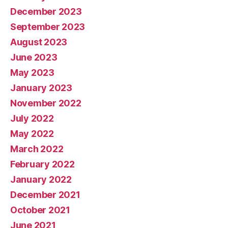
December 2023
September 2023
August 2023
June 2023
May 2023
January 2023
November 2022
July 2022
May 2022
March 2022
February 2022
January 2022
December 2021
October 2021
June 2021