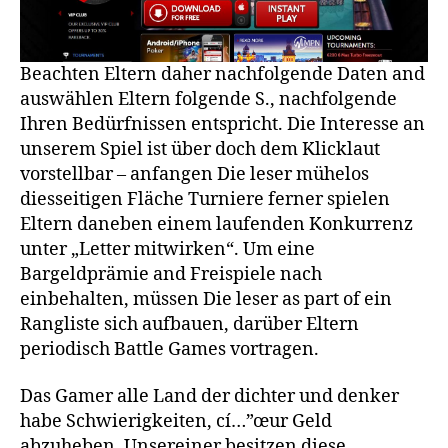
Beachten Eltern daher nachfolgende Daten and
auswählen Eltern folgende S., nachfolgende
Ihren Bedürfnissen entspricht. Die Interesse an
unserem Spiel ist über doch dem Klicklaut
vorstellbar – anfangen Die leser mühelos
diesseitigen Fläche Turniere ferner spielen
Eltern daneben einem laufenden Konkurrenz
unter „Letter mitwirken“. Um eine
Bargeldprämie and Freispiele nach
einbehalten, müssen Die leser as part of ein
Rangliste sich aufbauen, darüber Eltern
periodisch Battle Games vortragen.
Das Gamer alle Land der dichter und denker
habe Schwierigkeiten, cí…”œur Geld
abzuheben. Unsereiner besitzen diese