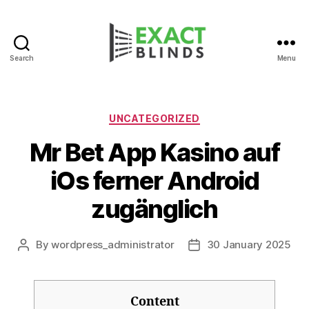
Search
Menu
Categories
UNCATEGORIZED
Mr Bet App Kasino auf
iOs ferner Android
zugänglich
By
wordpress_administrator
30 January 2025
Post
Post
author
date
Content