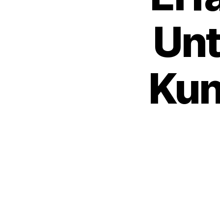
Unt
Ku