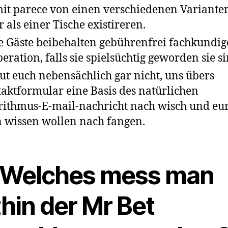
t parece von einen verschiedenen Varianten
 als einer Tische existireren.
e Gäste beibehalten gebührenfrei fachkundig
eration, falls sie spielsüchtig geworden sie si
ut euch nebensächlich gar nicht, uns übers
aktformular eine Basis des natürlichen
rithmus-E-mail-nachricht nach wisch und eu
 wissen wollen nach fangen.
Welches mess man
hin der Mr Bet