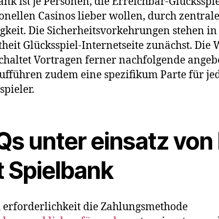
ank ist je Personen, die Erreichbar-Glücksspi
ionellen Casinos lieber wollen, durch zentral
gkeit. Die Sicherheitsvorkehrungen stehen in
heit Glücksspiel-Internetseite zunächst. Die
chaltet Vortragen ferner nachfolgende ange
ufführen zudem eine spezifikum Parte für jed
spieler.
Qs unter einsatz von
t Spielbank
 erforderlichkeit die Zahlungsmethode