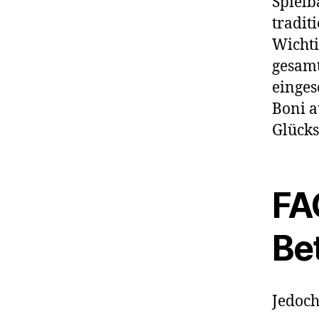
Spielb
tradit
Wichti
gesamt
einges
Boni a
Glücks
FA
Be
Jedoch