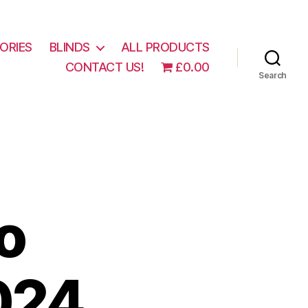
ORIES
BLINDS
ALL PRODUCTS
CONTACT US!
£0.00
Search
o
024,