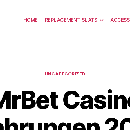
HOME
REPLACEMENT SLATS
ACCESS
Categories
UNCATEGORIZED
MrBet Casin
ahrungen 2