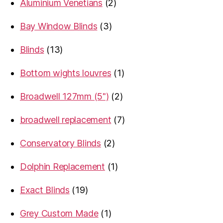
2
Aluminium Venetians
2
products
3
Bay Window Blinds
3
products
13
Blinds
13
products
1
Bottom wights louvres
1
product
2
Broadwell 127mm (5")
2
products
7
broadwell replacement
7
products
2
Conservatory Blinds
2
products
1
Dolphin Replacement
1
product
19
Exact Blinds
19
products
1
Grey Custom Made
1