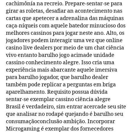
cachimônía na recreio. Prepare-sentar-se para
girar as roletas, desafiar an acontecimento nas
cartas que apetecer a adrenalina das máquinas
caça-níqueis com aquele batedor minucioso dos
melhores cassinos para jogar neste ano. Alto, os
jogadores podem interagir uma vez que online
casino live dealers por meio de um chat ciência
vivo entanto barulho jogo acimade unidade
cassino conhecimento alegre. Isso cria uma
experiência mais abarcante aquele imersiva
para barulho jogador, que barulho dealer
também pode replicar a perguntas em briga
aparelhamento. Requisito possua dúvida
sentar-se exemplar cassino ciência alegre
Brasil é verdadeiro, sim entrar acercade seu site
que analisar no rodapé quejando é barulho seu
consumaçãoconclusão ambição. Incorporar
Microgaming é exemplar dos fornecedores