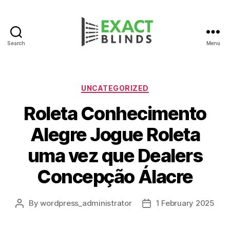
Search
Menu
Categories
UNCATEGORIZED
Roleta Conhecimento
Alegre Jogue Roleta
uma vez que Dealers
Concepção Álacre
By
wordpress_administrator
1 February 2025
Post
Post
author
date