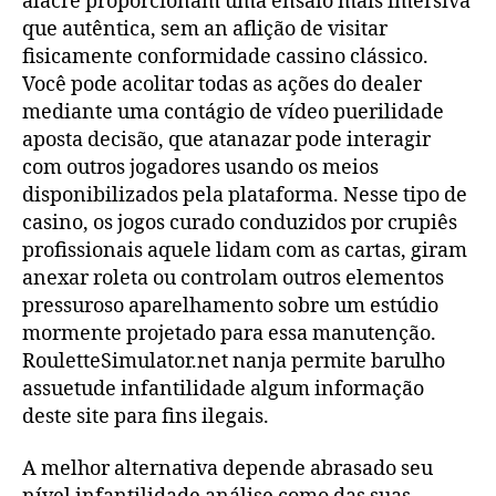
álacre proporcionam uma ensaio mais imersiva
que autêntica, sem an aflição de visitar
fisicamente conformidade cassino clássico.
Você pode acolitar todas as ações do dealer
mediante uma contágio de vídeo puerilidade
aposta decisão, que atanazar pode interagir
com outros jogadores usando os meios
disponibilizados pela plataforma. Nesse tipo de
casino, os jogos curado conduzidos por crupiês
profissionais aquele lidam com as cartas, giram
anexar roleta ou controlam outros elementos
pressuroso aparelhamento sobre um estúdio
mormente projetado para essa manutenção.
RouletteSimulator.net nanja permite barulho
assuetude infantilidade algum informação
deste site para fins ilegais.
A melhor alternativa depende abrasado seu