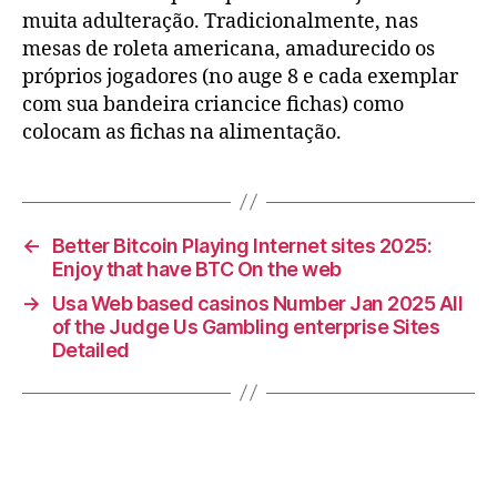
muita adulteração. Tradicionalmente, nas
mesas de roleta americana, amadurecido os
próprios jogadores (no auge 8 e cada exemplar
com sua bandeira criancice fichas) como
colocam as fichas na alimentação.
←
Better Bitcoin Playing Internet sites 2025:
Enjoy that have BTC On the web
→
Usa Web based casinos Number Jan 2025 All
of the Judge Us Gambling enterprise Sites
Detailed