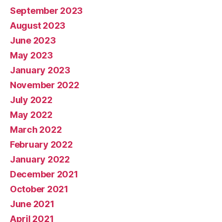
September 2023
August 2023
June 2023
May 2023
January 2023
November 2022
July 2022
May 2022
March 2022
February 2022
January 2022
December 2021
October 2021
June 2021
April 2021