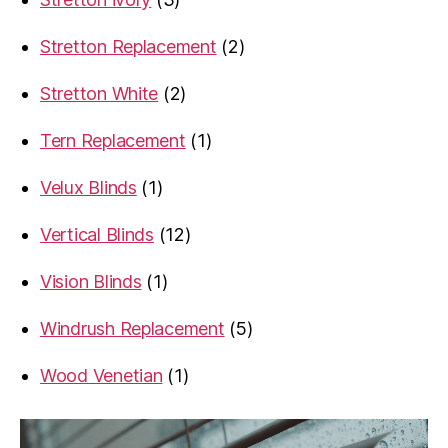
products
2
Stretton Replacement
2
products
2
Stretton White
2
products
1
Tern Replacement
1
product
1
Velux Blinds
1
product
12
Vertical Blinds
12
products
1
Vision Blinds
1
product
5
Windrush Replacement
5
products
1
Wood Venetian
1
product