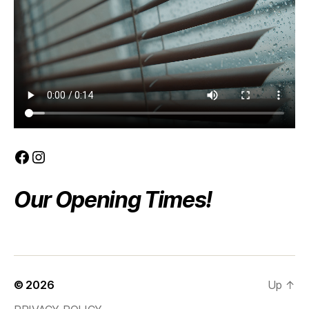
Facebook
Instagram
Our Opening Times!
© 2026
Up
↑