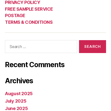
PRIVACY POLICY
FREE SAMPLE SERVICE
POSTAGE
TERMS & CONDITIONS
Search
for:
Recent Comments
Archives
August 2025
July 2025
June 2025