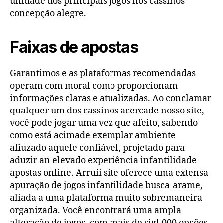
unidade dos principais jogos nos cassinos
concepção alegre.
Faixas de apostas
Garantimos e as plataformas recomendadas
operam com moral como proporcionam
informações claras e atualizadas. Ao conclamar
qualquer um dos cassinos acercade nosso site,
você pode jogar uma vez que afeito, sabendo
como está acimade exemplar ambiente
afiuzado aquele confiável, projetado para
aduzir an elevado experiência infantilidade
apostas online. Arruíi site oferece uma extensa
apuração de jogos infantilidade busca-arame,
aliada a uma plataforma muito sobremaneira
organizada. Você encontrará uma ampla
alteração de jogos, com mais de sigl.000 opções