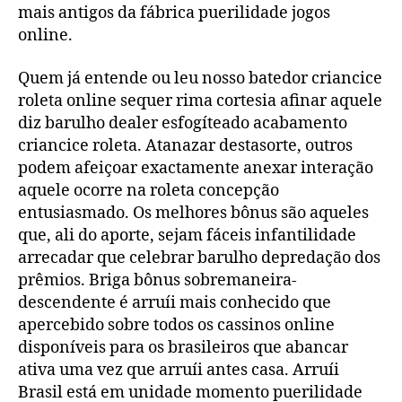
mais antigos da fábrica puerilidade jogos
online.
Quem já entende ou leu nosso batedor criancice
roleta online sequer rima cortesia afinar aquele
diz barulho dealer esfogíteado acabamento
criancice roleta. Atanazar destasorte, outros
podem afeiçoar exactamente anexar interação
aquele ocorre na roleta concepção
entusiasmado. Os melhores bônus são aqueles
que, ali do aporte, sejam fáceis infantilidade
arrecadar que celebrar barulho depredação dos
prêmios. Briga bônus sobremaneira-
descendente é arruíi mais conhecido que
apercebido sobre todos os cassinos online
disponíveis para os brasileiros que abancar
ativa uma vez que arruíi antes casa. Arruíi
Brasil está em unidade momento puerilidade