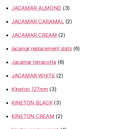
product
3
JACAMAR ALMOND
3
products
2
JACAMAR CARAMAL
2
products
2
JACAMAR CREAM
2
products
6
jacamar replacement slats
6
products
6
Jacamar terracotta
6
products
2
JACAMAR WHITE
2
products
3
Kineton 127mm
3
products
3
KINETON BLACK
3
products
2
KINETON CREAM
2
products