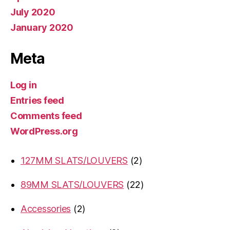
July 2020
January 2020
Meta
Log in
Entries feed
Comments feed
WordPress.org
2
127MM SLATS/LOUVERS
2
products
22
89MM SLATS/LOUVERS
22
products
2
Accessories
2
products